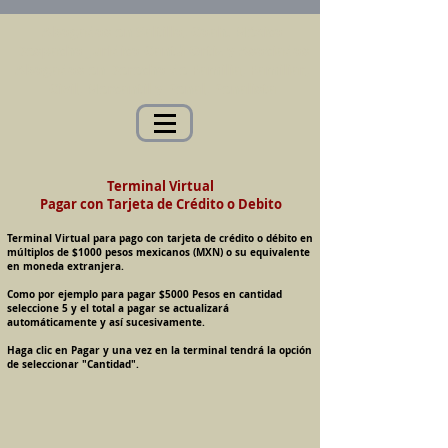
Abogados en Saltillo, Coah. México
Despacho Jurídico Cantú Ortiz y Asociados
Abogados en Derecho de Familia, Familiar,
Civil, Mercantil y Penal, Penalista
Terminal Virtual
Pagar con Tarjeta de Crédito o Debito
Terminal Virtual para pago con tarjeta de crédito o débito en
múltiplos de $1000 pesos mexicanos (MXN) o su equivalente
en moneda extranjera.
Como por ejemplo para pagar $5000 Pesos en cantidad
seleccione 5 y el total a pagar se actualizará
automáticamente y así sucesivamente.
Haga clic en Pagar y una vez en la terminal tendrá la opción
de seleccionar "Cantidad".