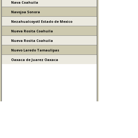
Nava Coahuila
Navojoa Sonora
Nezahualcoyotl Estado de Mexico
Nueva Rosita Coahuila
Nueva Rosita Coahuila
Nuevo Laredo Tamaulipas
Oaxaca de Juarez Oaxaca