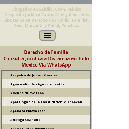
Abogados en Saltillo, Coah. México
Despacho Jurídico Cantú Ortiz y Asociados
Abogados en Derecho de Familia, Familiar,
Civil, Mercantil y Penal, Penalista
Derecho de Familia
Consulta Juridica a Distancia en Todo
Mexico Via WhatsApp
Acapulco de Juarez Guerrero
Aguascalientes Aguascalientes
Allende Nuevo Leon
Apatzingan de la Constitucion Michoacan
Apodaca Nuevo Leon
Arteaga Coahuila
Benito Juarez Nuevo Leon