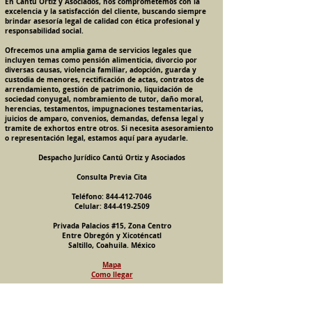
En Cantú Ortiz y Asociados, nos comprometemos con la
excelencia y la satisfacción del cliente, buscando siempre
brindar asesoría legal de calidad con ética profesional y
responsabilidad social.
Ofrecemos una amplia gama de servicios legales que
incluyen temas como pensión alimenticia, divorcio por
diversas causas, violencia familiar, adopción, guarda y
custodia de menores, rectificación de actas, contratos de
arrendamiento, gestión de patrimonio, liquidación de
sociedad conyugal, nombramiento de tutor, daño moral,
herencias, testamentos, impugnaciones testamentarias,
juicios de amparo, convenios, demandas, defensa legal y
tramite de exhortos entre otros. Si necesita asesoramiento
o representación legal, estamos aquí para ayudarle.
Despacho Jurídico Cantú Ortiz y Asociados
Consulta Previa Cita
Teléfono:
844-412-7046
Celular:
844-419-2509
Privada Palacios #15, Zona Centro
Entre Obregón y Xicoténcatl
Saltillo, Coahuila. México
Mapa
Como llegar
Pension Alimenticia, Divorcio, Daño Moral, Herencias, Guarda y Custodia de Menores, Adopcion, Rectificacion de Actas de Nacimiento y Matrimonio, Amparos, Divorcio de Mutuo Consentimiento, Incausado,
Voluntario, Necesario y Express, Arrendamiento, Convenios, Contratos, Patrimonio, Patrimonial, Liquidacion de Sociedad Conyugal, Estado de Interdiccion, Nombramiento de Tutor, Testamentos, Intestados,
Sucesiones Testamentarias, Impugnacion de Testamento, Nulidad de Testamento, Divorcios, Derecho Familiar, Violencia Familiar, Intrafamiliar, Conyugal, Domestica, para, Despacho Juridico. Bufete
Juridico. Licenciado, Licenciados, Abogado, Abogados, Familiares, Penalistas, Mercantilistas, Abogada, Abogadas. Un buen abogado o abogada no es gratis ni gratuito o gratuita. Violencia contra la Mujer
las Mujeres, Asesoria, Demanda y Defensa Legal, Juridica, Judicial, Consulta, Asesoria, Orientacion, Juridica, Legal, Virtual, Online, En Linea, Por Internet, Remoto, Remota, Busco, Buscar, Derecho de Familia,