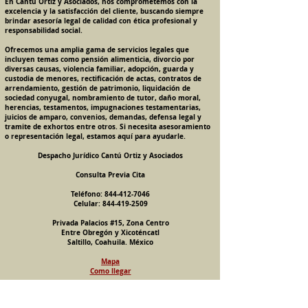
En Cantú Ortiz y Asociados, nos comprometemos con la
excelencia y la satisfacción del cliente, buscando siempre
brindar asesoría legal de calidad con ética profesional y
responsabilidad social.
Ofrecemos una amplia gama de servicios legales que
incluyen temas como pensión alimenticia, divorcio por
diversas causas, violencia familiar, adopción, guarda y
custodia de menores, rectificación de actas, contratos de
arrendamiento, gestión de patrimonio, liquidación de
sociedad conyugal, nombramiento de tutor, daño moral,
herencias, testamentos, impugnaciones testamentarias,
juicios de amparo, convenios, demandas, defensa legal y
tramite de exhortos entre otros. Si necesita asesoramiento
o representación legal, estamos aquí para ayudarle.
Despacho Jurídico Cantú Ortiz y Asociados
Consulta Previa Cita
Teléfono:
844-412-7046
Celular:
844-419-2509
Privada Palacios #15, Zona Centro
Entre Obregón y Xicoténcatl
Saltillo, Coahuila. México
Mapa
Como llegar
Pension Alimenticia, Divorcio, Daño Moral, Herencias, Guarda y Custodia de Menores, Adopcion, Rectificacion de Actas de Nacimiento y Matrimonio, Amparos, Divorcio de Mutuo Consentimiento, Incausado,
Voluntario, Necesario y Express, Arrendamiento, Convenios, Contratos, Patrimonio, Patrimonial, Liquidacion de Sociedad Conyugal, Estado de Interdiccion, Nombramiento de Tutor, Testamentos, Intestados,
Sucesiones Testamentarias, Impugnacion de Testamento, Nulidad de Testamento, Divorcios, Derecho Familiar, Violencia Familiar, Intrafamiliar, Conyugal, Domestica, para, Despacho Juridico. Bufete
Juridico. Licenciado, Licenciados, Abogado, Abogados, Familiares, Penalistas, Mercantilistas, Abogada, Abogadas. Un buen abogado o abogada no es gratis ni gratuito o gratuita. Violencia contra la Mujer
las Mujeres, Asesoria, Demanda y Defensa Legal, Juridica, Judicial, Consulta, Asesoria, Orientacion, Juridica, Legal, Virtual, Online, En Linea, Por Internet, Remoto, Remota, Busco, Buscar, Derecho de Familia,