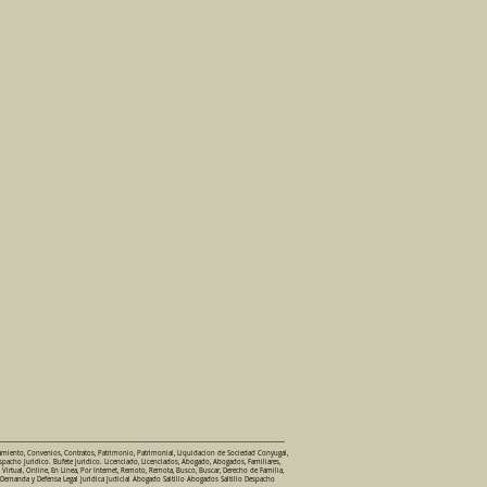
amiento, Convenios, Contratos, Patrimonio, Patrimonial, Liquidacion de Sociedad Conyugal,
spacho Juridico. Bufete Juridico. Licenciado, Licenciados, Abogado, Abogados, Familiares,
, Virtual, Online, En Linea, Por Internet, Remoto, Remota, Busco, Buscar, Derecho de Familia,
 Demanda y Defensa Legal Juridica Judicial Abogado Saltillo Abogados Saltillo Despacho