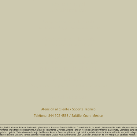
Página Principal
www.clasican.com
Abogada en Saltillo, Coah.
Lic. Maria Angélica Cantú Ortiz
Abogado en Saltillo, Coah.
Lic. Bernardo Cantú Ortiz
Abogados en México
Consulta Jurídica a Distancia
En Todo México Vía WhatsApp
Terminal Virtual
Pagar con Tarjeta de Crédito o Debito
www.clasican.com
Atención al Cliente / Soporte Técnico
Teléfono: 844-102-4533 / Saltillo, Coah. México
cion, Rectificacion de Actas de Nacimiento y Matrimonio, Amparos, Divorcio de Mutuo Consentimiento, Incausado, Voluntario, Necesario y Express, Arrend
ntarias, Impugnacion de Testamento, Nulidad de Testamento, Divorcios, Derecho Familiar, Violencia Familiar, Intrafamiliar, Conyugal, Domestica, para, De
uito o gratuita. Violencia contra la Mujer las Mujeres, Asesoria, Demanda y Defensa Legal, Juridica, Judicial, Consulta, Asesoria, Orientacion, Juridica, Legal
da Parras de la Fuente Monclova Torreon Sabinas Piedras Negras Ciudad Acuña Derramadero Coah Coahuila Concepcion del Oro Mazapil Zac Zacatecas Asesoria