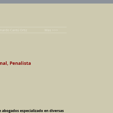
nal, Penalista
rnardo Cantú Ortiz
Mas >>>
nal, Penalista
de abogados especializado en diversas