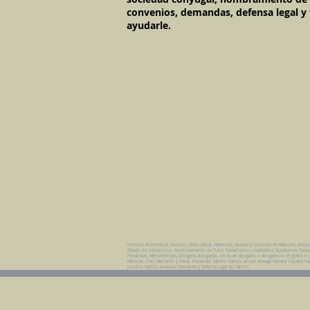
convenios, demandas, defensa legal y 
ayudarle.
Pension Alimenticia, Divorcio, Daño Moral, Herencias, Guarda y Custodia de Menores, Adop
Estado de Interdiccion, Nombramiento de Tutor, Testamentos, Intestados, Sucesiones Testame
Penalistas, Mercantilistas, Abogada, Abogadas. Un buen abogado o abogada no es gratis ni grat
Familiar, Civil, Mercantil y Penal, Penalista. Saltillo Ramos Arizpe Arteaga General Cepe
Juridico Saltillo Asesoria Demanda y Defensa Legal en Saltillo