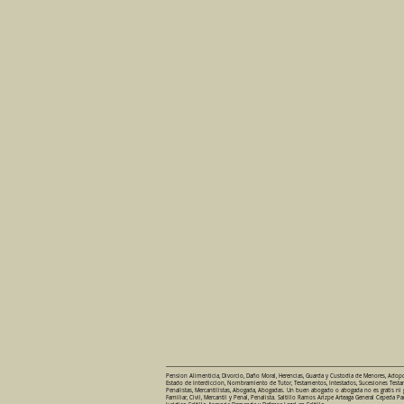
Pension Alimenticia, Divorcio, Daño Moral, Herencias, Guarda y Custodia de Menores, Adop
Estado de Interdiccion, Nombramiento de Tutor, Testamentos, Intestados, Sucesiones Testame
Penalistas, Mercantilistas, Abogada, Abogadas. Un buen abogado o abogada no es gratis ni grat
Familiar, Civil, Mercantil y Penal, Penalista. Saltillo Ramos Arizpe Arteaga General Cepe