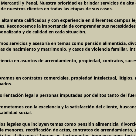
, Mercantil y Penal. Nuestra prioridad es brindar servicios de alt
 de nuestros clientes en todas las etapas de sus casos.
ltamente calificados y con experiencia en diferentes campos l
entes. Reconocemos la importancia de comprender sus necesidad
onalizado y de calidad en cada situación.
mos servicios y asesoría en temas como pensión alimenticia, divo
as de nacimiento y matrimonio, y casos de violencia familiar, int
riencia en asuntos de arrendamiento, propiedad, contratos, suce
amos en contratos comerciales, propiedad intelectual, litigios, a
nados.
orientación legal a personas imputadas por delitos tanto del fue
ometemos con la excelencia y la satisfacción del cliente, buscan
abilidad social.
s legales que incluyen temas como pensión alimenticia, divorcio
de menores, rectificación de actas, contratos de arrendamiento, 
utor, daño moral, herencias, testamentos, impugnaciones testam