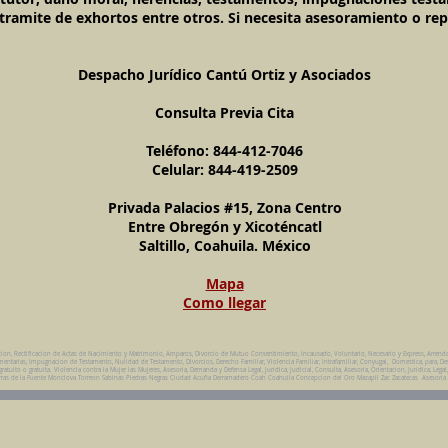
tramite de exhortos entre otros. Si necesita asesoramiento o rep
Despacho Jurídico Cantú Ortiz y Asociados
Consulta Previa Cita
Teléfono: 844-412-7046
Celular: 844-419-2509
Privada Palacios #15, Zona Centro
Entre Obregón y Xicoténcatl
Saltillo, Coahuila. México
Mapa
Como llegar
cion, Rectificacion de Actas de Nacimiento y Matrimonio, Amparos, Divorcio de Mutuo Consentimiento, Incausado, Voluntario, Necesario y Express, Arrend
ntarias, Impugnacion de Testamento, Nulidad de Testamento, Divorcios, Derecho Familiar, Violencia Familiar, Intrafamiliar, Conyugal, Domestica, para, De
uito o gratuita. Violencia contra la Mujer las Mujeres, Asesoria, Demanda y Defensa Legal, Juridica, Judicial, Consulta, Asesoria, Orientacion, Juridica, Legal
da Parras de la Fuente Monclova Torreon Sabinas Piedras Negras Ciudad Acuña Derramadero Coah Coahuila Concepcion del Oro Mazapil Zac Zacatecas Asesoria
Abogados en Saltillo, Coah.
Despacho Jurídico Cantú Ortiz y Asociados