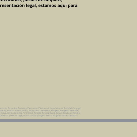
resentación legal, estamos aquí para
amiento, Convenios, Contratos, Patrimonio, Patrimonial, Liquidacion de Sociedad Conyugal,
spacho Juridico. Bufete Juridico. Licenciado, Licenciados, Abogado, Abogados, Familiares,
, Virtual, Online, En Linea, Por Internet, Remoto, Remota, Busco, Buscar, Derecho de Familia,
 Demanda y Defensa Legal Juridica Judicial Abogado Saltillo Abogados Saltillo Despacho