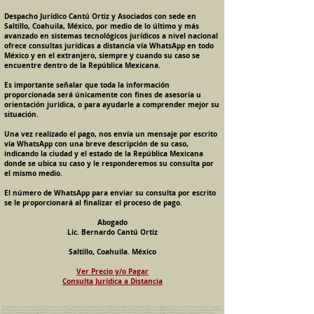
Despacho Jurídico Cantú Ortiz y Asociados con sede en
Saltillo, Coahuila, México, por medio de lo último y más
avanzado en sistemas tecnológicos jurídicos a nivel nacional
ofrece consultas jurídicas a distancia vía WhatsApp en todo
México y en el extranjero, siempre y cuando su caso se
encuentre dentro de la República Mexicana.
Es importante señalar que toda la información
proporcionada será únicamente con fines de asesoría u
orientación jurídica, o para ayudarle a comprender mejor su
situación.
Una vez realizado el pago, nos envía un mensaje por escrito
vía WhatsApp con una breve descripción de su caso,
indicando la ciudad y el estado de la República Mexicana
donde se ubica su caso y le responderemos su consulta por
el mismo medio.
El número de WhatsApp para enviar su consulta por escrito
se le proporcionará al finalizar el proceso de pago.
Abogado
Lic. Bernardo Cantú Ortiz
Saltillo, Coahuila. México
Ver Precio y/o Pagar
Consulta Jurídica a Distancia
Pension Alimenticia, Divorcio, Daño Moral, Herencias, Guarda y Custodia de Menores, Adopcion, Rectificacion de Actas de Nacimiento y Matrimonio, Amparos, Divorcio de Mutuo Consentimiento, Incausado,
Voluntario, Necesario y Express, Arrendamiento, Convenios, Contratos, Patrimonio, Patrimonial, Liquidacion de Sociedad Conyugal, Estado de Interdiccion, Nombramiento de Tutor, Testamentos, Intestados,
Sucesiones Testamentarias, Impugnacion de Testamento, Nulidad de Testamento, Divorcios, Derecho Familiar, Violencia Familiar, Intrafamiliar, Conyugal, Domestica, para, Despacho Juridico. Bufete