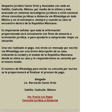
Despacho Jurídico Cantú Ortiz y Asociados con sede en
Saltillo, Coahuila, México, por medio de lo último y más
avanzado en sistemas tecnológicos jurídicos a nivel nacional
ofrece consultas jurídicas a distancia vía WhatsApp en todo
México y en el extranjero, siempre y cuando su caso se
encuentre dentro de la República Mexicana.
Es importante señalar que toda la información
proporcionada será únicamente con fines de asesoría u
orientación jurídica, o para ayudarle a comprender mejor su
situación.
Una vez realizado el pago, nos envía un mensaje por escrito
vía WhatsApp con una breve descripción de su caso,
indicando la ciudad y el estado de la República Mexicana
donde se ubica su caso y le responderemos su consulta por
el mismo medio.
El número de WhatsApp para enviar su consulta por escrito
se le proporcionará al finalizar el proceso de pago.
Abogado
Lic. Bernardo Cantú Ortiz
Saltillo, Coahuila. México
Ver Precio y/o Pagar
Consulta Jurídica a Distancia
Pension Alimenticia, Divorcio, Daño Moral, Herencias, Guarda y Custodia de Menores, Adopcion, Rectificacion de Actas de Nacimiento y Matrimonio, Amparos, Divorcio de Mutuo Consentimiento, Incausado,
Voluntario, Necesario y Express, Arrendamiento, Convenios, Contratos, Patrimonio, Patrimonial, Liquidacion de Sociedad Conyugal, Estado de Interdiccion, Nombramiento de Tutor, Testamentos, Intestados,
Sucesiones Testamentarias, Impugnacion de Testamento, Nulidad de Testamento, Divorcios, Derecho Familiar, Violencia Familiar, Intrafamiliar, Conyugal, Domestica, para, Despacho Juridico. Bufete