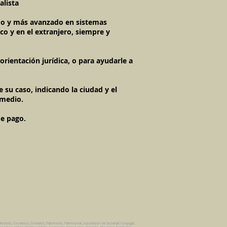
alista
imo y más avanzado en sistemas
co y en el extranjero, siempre y
rientación jurídica, o para ayudarle a
 su caso, indicando la ciudad y el
 medio.
de pago.
damiento, Convenios, Contratos, Patrimonio, Patrimonial, Liquidacion de Sociedad Conyugal,