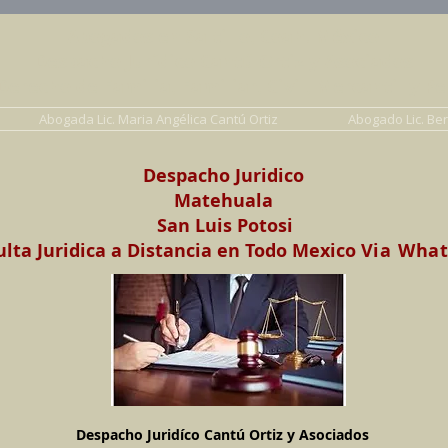
Abogados en Saltillo, Coah. México
Despacho Jurídico Cantú Ortiz y Asociados
erecho de Familia, Familiar, Civil, Mercantil y Pe
Abogada Lic. Maria Angélica Cantú Ortiz
Abogado Lic. Be
Despacho Juridico
Matehuala
San Luis Potosi
lta Juridica a Distancia en Todo Mexico
Via Wha
Despacho Juridíco Cantú Ortiz y Asociados