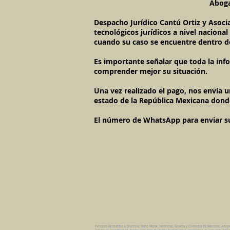
Aboga
Despacho Jurídico Cantú Ortiz y Asoci
tecnológicos jurídicos a nivel naciona
cuando su caso se encuentre dentro d
Es importante señalar que toda la inf
comprender mejor su situación.
Una vez realizado el pago, nos envía 
estado de la República Mexicana dond
El número de WhatsApp para enviar su c
Pension Alimenticia, Divorcio, Daño Moral, Herencias, Guarda y Custodia de Menores, Adop