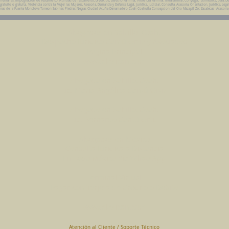
entarias, Impugnacion de Testamento, Nulidad de Testamento, Divorcios, Derecho Familiar, Violencia Familiar, Intrafamiliar, Conyugal, Domestica, para, De
uito o gratuita. Violencia contra la Mujer las Mujeres, Asesoria, Demanda y Defensa Legal, Juridica, Judicial, Consulta, Asesoria, Orientacion, Juridica, Legal
eda Parras de la Fuente Monclova Torreon Sabinas Piedras Negras Ciudad Acuña Derramadero Coah Coahuila Concepcion del Oro Mazapil Zac Zacatecas Asesoria
Abogados en Saltillo, Coah.
Despacho Jurídico Cantú Ortiz y Asociados
Página Principal
www.clasican.com
Abogada en Saltillo, Coah.
Lic. Maria Angélica Cantú Ortiz
Abogado en Saltillo, Coah.
Lic. Bernardo Cantú Ortiz
Abogados en México
Consulta Jurídica a Distancia
En Todo México Vía WhatsApp
Terminal Virtual
Pagar con Tarjeta de Crédito o Debito
www.clasican.com
Atención al Cliente / Soporte Técnico