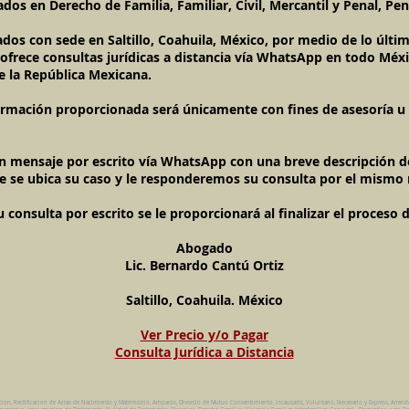
dos en Derecho de Familia, Familiar, Civil, Mercantil y Penal, Pen
ados con sede en Saltillo, Coahuila, México, por medio de lo últ
l ofrece consultas jurídicas a distancia vía WhatsApp en todo Méxi
e la República Mexicana.
ormación proporcionada será únicamente con fines de asesoría u o
un mensaje por escrito vía WhatsApp con una breve descripción de
e se ubica su caso y le responderemos su consulta por el mismo
onsulta por escrito se le proporcionará al finalizar el proceso 
Abogado
Lic. Bernardo Cantú Ortiz
Saltillo, Coahuila. México
Ver Precio y/o Pagar
Consulta Jurídica a Distancia
cion, Rectificacion de Actas de Nacimiento y Matrimonio, Amparos, Divorcio de Mutuo Consentimiento, Incausado, Voluntario, Necesario y Express, Arren