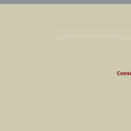
Abogados en D
Clasican.com / Despacho Jurídico
Consu