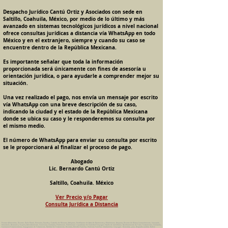
Despacho Jurídico Cantú Ortiz y Asociados con sede en
Saltillo, Coahuila, México, por medio de lo último y más
avanzado en sistemas tecnológicos jurídicos a nivel nacional
ofrece consultas jurídicas a distancia vía WhatsApp en todo
México y en el extranjero, siempre y cuando su caso se
encuentre dentro de la República Mexicana.
Es importante señalar que toda la información
proporcionada será únicamente con fines de asesoría u
orientación jurídica, o para ayudarle a comprender mejor su
situación.
Una vez realizado el pago, nos envía un mensaje por escrito
vía WhatsApp con una breve descripción de su caso,
indicando la ciudad y el estado de la República Mexicana
donde se ubica su caso y le responderemos su consulta por
el mismo medio.
El número de WhatsApp para enviar su consulta por escrito
se le proporcionará al finalizar el proceso de pago.
Abogado
Lic. Bernardo Cantú Ortiz
Saltillo, Coahuila. México
Ver Precio y/o Pagar
Consulta Jurídica a Distancia
Pension Alimenticia, Divorcio, Daño Moral, Herencias, Guarda y Custodia de Menores, Adopcion, Rectificacion de Actas de Nacimiento y Matrimonio, Amparos, Divorcio de Mutuo Consentimiento, Incausado,
Voluntario, Necesario y Express, Arrendamiento, Convenios, Contratos, Patrimonio, Patrimonial, Liquidacion de Sociedad Conyugal, Estado de Interdiccion, Nombramiento de Tutor, Testamentos, Intestados,
Sucesiones Testamentarias, Impugnacion de Testamento, Nulidad de Testamento, Divorcios, Derecho Familiar, Violencia Familiar, Intrafamiliar, Conyugal, Domestica, para, Despacho Juridico. Bufete