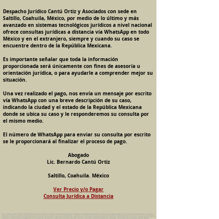
Despacho Jurídico Cantú Ortiz y Asociados con sede en
Saltillo, Coahuila, México, por medio de lo último y más
avanzado en sistemas tecnológicos jurídicos a nivel nacional
ofrece consultas jurídicas a distancia vía WhatsApp en todo
México y en el extranjero, siempre y cuando su caso se
encuentre dentro de la República Mexicana.
Es importante señalar que toda la información
proporcionada será únicamente con fines de asesoría u
orientación jurídica, o para ayudarle a comprender mejor su
situación.
Una vez realizado el pago, nos envía un mensaje por escrito
vía WhatsApp con una breve descripción de su caso,
indicando la ciudad y el estado de la República Mexicana
donde se ubica su caso y le responderemos su consulta por
el mismo medio.
El número de WhatsApp para enviar su consulta por escrito
se le proporcionará al finalizar el proceso de pago.
Abogado
Lic. Bernardo Cantú Ortiz
Saltillo, Coahuila. México
Ver Precio y/o Pagar
Consulta Jurídica a Distancia
Pension Alimenticia, Divorcio, Daño Moral, Herencias, Guarda y Custodia de Menores, Adopcion, Rectificacion de Actas de Nacimiento y Matrimonio, Amparos, Divorcio de Mutuo Consentimiento, Incausado,
Voluntario, Necesario y Express, Arrendamiento, Convenios, Contratos, Patrimonio, Patrimonial, Liquidacion de Sociedad Conyugal, Estado de Interdiccion, Nombramiento de Tutor, Testamentos, Intestados,
Sucesiones Testamentarias, Impugnacion de Testamento, Nulidad de Testamento, Divorcios, Derecho Familiar, Violencia Familiar, Intrafamiliar, Conyugal, Domestica, para, Despacho Juridico. Bufete