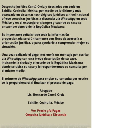
Despacho Jurídico Cantú Ortiz y Asociados con sede en
Saltillo, Coahuila, México, por medio de lo último y más
avanzado en sistemas tecnológicos jurídicos a nivel nacional
ofrece consultas jurídicas a distancia vía WhatsApp en todo
México y en el extranjero, siempre y cuando su caso se
encuentre dentro de la República Mexicana.
Es importante señalar que toda la información
proporcionada será únicamente con fines de asesoría u
orientación jurídica, o para ayudarle a comprender mejor su
situación.
Una vez realizado el pago, nos envía un mensaje por escrito
vía WhatsApp con una breve descripción de su caso,
indicando la ciudad y el estado de la República Mexicana
donde se ubica su caso y le responderemos su consulta por
el mismo medio.
El número de WhatsApp para enviar su consulta por escrito
se le proporcionará al finalizar el proceso de pago.
Abogado
Lic. Bernardo Cantú Ortiz
Saltillo, Coahuila. México
Ver Precio y/o Pagar
Consulta Jurídica a Distancia
Pension Alimenticia, Divorcio, Daño Moral, Herencias, Guarda y Custodia de Menores, Adopcion, Rectificacion de Actas de Nacimiento y Matrimonio, Amparos, Divorcio de Mutuo Consentimiento, Incausado,
Voluntario, Necesario y Express, Arrendamiento, Convenios, Contratos, Patrimonio, Patrimonial, Liquidacion de Sociedad Conyugal, Estado de Interdiccion, Nombramiento de Tutor, Testamentos, Intestados,
Sucesiones Testamentarias, Impugnacion de Testamento, Nulidad de Testamento, Divorcios, Derecho Familiar, Violencia Familiar, Intrafamiliar, Conyugal, Domestica, para, Despacho Juridico. Bufete