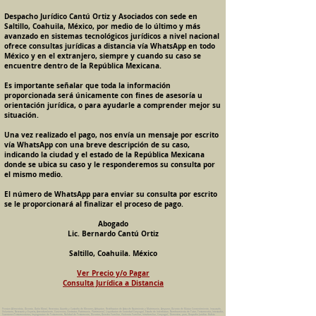
Despacho Jurídico Cantú Ortiz y Asociados con sede en
Saltillo, Coahuila, México, por medio de lo último y más
avanzado en sistemas tecnológicos jurídicos a nivel nacional
ofrece consultas jurídicas a distancia vía WhatsApp en todo
México y en el extranjero, siempre y cuando su caso se
encuentre dentro de la República Mexicana.
Es importante señalar que toda la información
proporcionada será únicamente con fines de asesoría u
orientación jurídica, o para ayudarle a comprender mejor su
situación.
Una vez realizado el pago, nos envía un mensaje por escrito
vía WhatsApp con una breve descripción de su caso,
indicando la ciudad y el estado de la República Mexicana
donde se ubica su caso y le responderemos su consulta por
el mismo medio.
El número de WhatsApp para enviar su consulta por escrito
se le proporcionará al finalizar el proceso de pago.
Abogado
Lic. Bernardo Cantú Ortiz
Saltillo, Coahuila. México
Ver Precio y/o Pagar
Consulta Jurídica a Distancia
Pension Alimenticia, Divorcio, Daño Moral, Herencias, Guarda y Custodia de Menores, Adopcion, Rectificacion de Actas de Nacimiento y Matrimonio, Amparos, Divorcio de Mutuo Consentimiento, Incausado,
Voluntario, Necesario y Express, Arrendamiento, Convenios, Contratos, Patrimonio, Patrimonial, Liquidacion de Sociedad Conyugal, Estado de Interdiccion, Nombramiento de Tutor, Testamentos, Intestados,
Sucesiones Testamentarias, Impugnacion de Testamento, Nulidad de Testamento, Divorcios, Derecho Familiar, Violencia Familiar, Intrafamiliar, Conyugal, Domestica, para, Despacho Juridico. Bufete