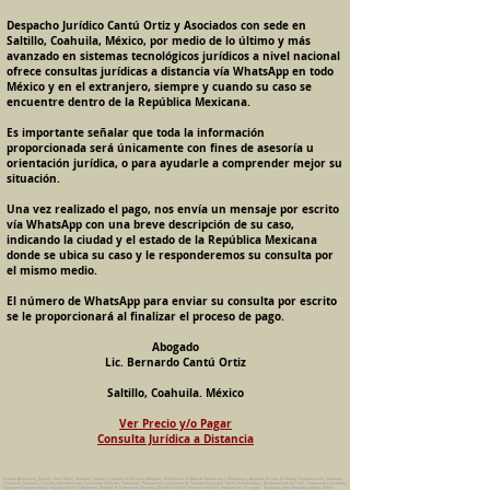
Despacho Jurídico Cantú Ortiz y Asociados con sede en
Saltillo, Coahuila, México, por medio de lo último y más
avanzado en sistemas tecnológicos jurídicos a nivel nacional
ofrece consultas jurídicas a distancia vía WhatsApp en todo
México y en el extranjero, siempre y cuando su caso se
encuentre dentro de la República Mexicana.
Es importante señalar que toda la información
proporcionada será únicamente con fines de asesoría u
orientación jurídica, o para ayudarle a comprender mejor su
situación.
Una vez realizado el pago, nos envía un mensaje por escrito
vía WhatsApp con una breve descripción de su caso,
indicando la ciudad y el estado de la República Mexicana
donde se ubica su caso y le responderemos su consulta por
el mismo medio.
El número de WhatsApp para enviar su consulta por escrito
se le proporcionará al finalizar el proceso de pago.
Abogado
Lic. Bernardo Cantú Ortiz
Saltillo, Coahuila. México
Ver Precio y/o Pagar
Consulta Jurídica a Distancia
Pension Alimenticia, Divorcio, Daño Moral, Herencias, Guarda y Custodia de Menores, Adopcion, Rectificacion de Actas de Nacimiento y Matrimonio, Amparos, Divorcio de Mutuo Consentimiento, Incausado,
Voluntario, Necesario y Express, Arrendamiento, Convenios, Contratos, Patrimonio, Patrimonial, Liquidacion de Sociedad Conyugal, Estado de Interdiccion, Nombramiento de Tutor, Testamentos, Intestados,
Sucesiones Testamentarias, Impugnacion de Testamento, Nulidad de Testamento, Divorcios, Derecho Familiar, Violencia Familiar, Intrafamiliar, Conyugal, Domestica, para, Despacho Juridico. Bufete