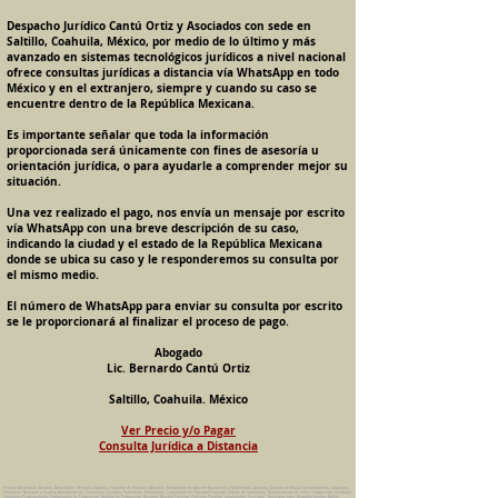
Despacho Jurídico Cantú Ortiz y Asociados con sede en
Saltillo, Coahuila, México, por medio de lo último y más
avanzado en sistemas tecnológicos jurídicos a nivel nacional
ofrece consultas jurídicas a distancia vía WhatsApp en todo
México y en el extranjero, siempre y cuando su caso se
encuentre dentro de la República Mexicana.
Es importante señalar que toda la información
proporcionada será únicamente con fines de asesoría u
orientación jurídica, o para ayudarle a comprender mejor su
situación.
Una vez realizado el pago, nos envía un mensaje por escrito
vía WhatsApp con una breve descripción de su caso,
indicando la ciudad y el estado de la República Mexicana
donde se ubica su caso y le responderemos su consulta por
el mismo medio.
El número de WhatsApp para enviar su consulta por escrito
se le proporcionará al finalizar el proceso de pago.
Abogado
Lic. Bernardo Cantú Ortiz
Saltillo, Coahuila. México
Ver Precio y/o Pagar
Consulta Jurídica a Distancia
Pension Alimenticia, Divorcio, Daño Moral, Herencias, Guarda y Custodia de Menores, Adopcion, Rectificacion de Actas de Nacimiento y Matrimonio, Amparos, Divorcio de Mutuo Consentimiento, Incausado,
Voluntario, Necesario y Express, Arrendamiento, Convenios, Contratos, Patrimonio, Patrimonial, Liquidacion de Sociedad Conyugal, Estado de Interdiccion, Nombramiento de Tutor, Testamentos, Intestados,
Sucesiones Testamentarias, Impugnacion de Testamento, Nulidad de Testamento, Divorcios, Derecho Familiar, Violencia Familiar, Intrafamiliar, Conyugal, Domestica, para, Despacho Juridico. Bufete