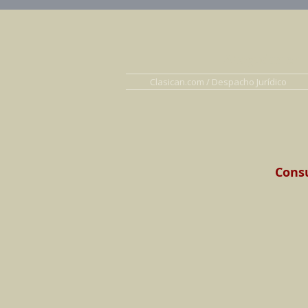
Abogados en D
Clasican.com / Despacho Jurídico
Consu