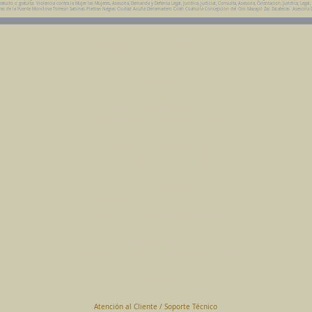
ito o gratuita. Violencia contra la Mujer las Mujeres, Asesoria, Demanda y Defensa Legal, Juridica, Judicial, Consulta, Asesoria, Orientacion, Juridica, Legal,
da Parras de la Fuente Monclova Torreon Sabinas Piedras Negras Ciudad Acuña Derramadero Coah Coahuila Concepcion del Oro Mazapil Zac Zacatecas Asesoria 
Abogados en Saltillo, Coah.
Despacho Jurídico Cantú Ortiz y Asociados
Página Principal
www.clasican.com
Abogada en Saltillo, Coah.
Lic. Maria Angélica Cantú Ortiz
Abogado en Saltillo, Coah.
Lic. Bernardo Cantú Ortiz
Abogados en México
Consulta Jurídica a Distancia
En Todo México Vía WhatsApp
Terminal Virtual
Pagar con Tarjeta de Crédito o Debito
www.clasican.com
Atención al Cliente / Soporte Técnico