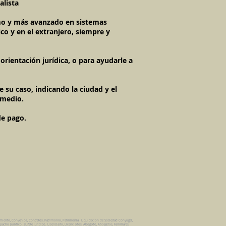
alista
timo y más avanzado en sistemas
co y en el extranjero, siempre y
rientación jurídica, o para ayudarle a
 su caso, indicando la ciudad y el
 medio.
de pago.
amiento, Convenios, Contratos, Patrimonio, Patrimonial, Liquidacion de Sociedad Conyugal,
pacho Juridico. Bufete Juridico. Licenciado, Licenciados, Abogado, Abogados, Familiares,