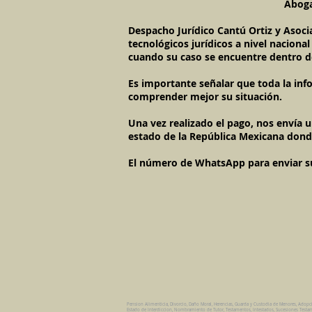
Aboga
Despacho Jurídico Cantú Ortiz y Asoci
tecnológicos jurídicos a nivel naciona
cuando su caso se encuentre dentro d
Es importante señalar que toda la inf
comprender mejor su situación.
Una vez realizado el pago, nos envía 
estado de la República Mexicana dond
El número de WhatsApp para enviar su c
Pension Alimenticia, Divorcio, Daño Moral, Herencias, Guarda y Custodia de Menores, Adopc
Estado de Interdiccion, Nombramiento de Tutor, Testamentos, Intestados, Sucesiones Testame