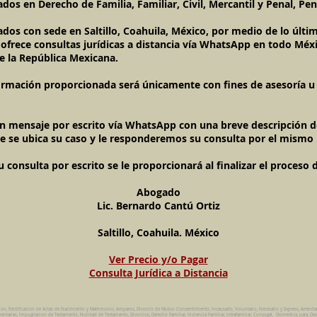
dos en Derecho de Familia, Familiar, Civil, Mercantil y Penal, Pen
ados con sede en Saltillo, Coahuila, México, por medio de lo úl
l ofrece consultas jurídicas a distancia vía WhatsApp en todo Méxi
e la República Mexicana.
ormación proporcionada será únicamente con fines de asesoría u o
un mensaje por escrito vía WhatsApp con una breve descripción de
e se ubica su caso y le responderemos su consulta por el mismo
onsulta por escrito se le proporcionará al finalizar el proceso 
Abogado
Lic. Bernardo Cantú Ortiz
Saltillo, Coahuila. México
Ver Precio y/o Pagar
Consulta Jurídica a Distancia
ion, Rectificacion de Actas de Nacimiento y Matrimonio, Amparos, Divorcio de Mutuo Consentimiento, Incausado, Voluntario, Necesario y Express, Arrend
ntarias, Impugnacion de Testamento, Nulidad de Testamento, Divorcios, Derecho Familiar, Violencia Familiar, Intrafamiliar, Conyugal, Domestica, para, Des