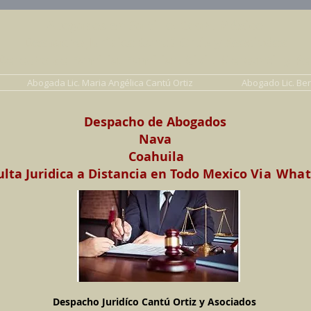
Abogados en Saltillo, Coah. México
Despacho Jurídico Cantú Ortiz y Asociados
erecho de Familia, Familiar, Civil, Mercantil y Pe
Abogada Lic. Maria Angélica Cantú Ortiz
Abogado Lic. Be
Despacho de Abogados
Nava
Coahuila
lta Juridica a Distancia en Todo Mexico
Via Wha
Despacho Juridíco Cantú Ortiz y Asociados