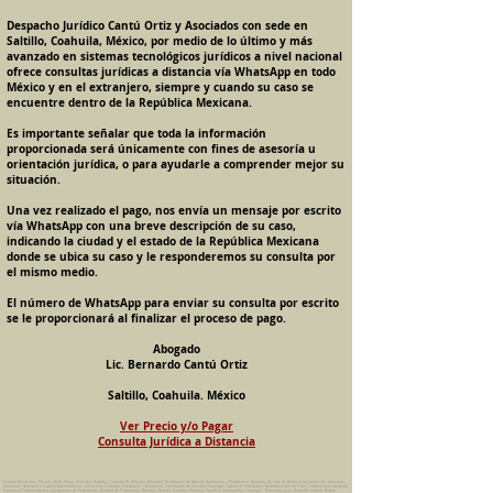
Despacho Jurídico Cantú Ortiz y Asociados con sede en
Saltillo, Coahuila, México, por medio de lo último y más
avanzado en sistemas tecnológicos jurídicos a nivel nacional
ofrece consultas jurídicas a distancia vía WhatsApp en todo
México y en el extranjero, siempre y cuando su caso se
encuentre dentro de la República Mexicana.
Es importante señalar que toda la información
proporcionada será únicamente con fines de asesoría u
orientación jurídica, o para ayudarle a comprender mejor su
situación.
Una vez realizado el pago, nos envía un mensaje por escrito
vía WhatsApp con una breve descripción de su caso,
indicando la ciudad y el estado de la República Mexicana
donde se ubica su caso y le responderemos su consulta por
el mismo medio.
El número de WhatsApp para enviar su consulta por escrito
se le proporcionará al finalizar el proceso de pago.
Abogado
Lic. Bernardo Cantú Ortiz
Saltillo, Coahuila. México
Ver Precio y/o Pagar
Consulta Jurídica a Distancia
Pension Alimenticia, Divorcio, Daño Moral, Herencias, Guarda y Custodia de Menores, Adopcion, Rectificacion de Actas de Nacimiento y Matrimonio, Amparos, Divorcio de Mutuo Consentimiento, Incausado,
Voluntario, Necesario y Express, Arrendamiento, Convenios, Contratos, Patrimonio, Patrimonial, Liquidacion de Sociedad Conyugal, Estado de Interdiccion, Nombramiento de Tutor, Testamentos, Intestados,
Sucesiones Testamentarias, Impugnacion de Testamento, Nulidad de Testamento, Divorcios, Derecho Familiar, Violencia Familiar, Intrafamiliar, Conyugal, Domestica, para, Despacho Juridico. Bufete