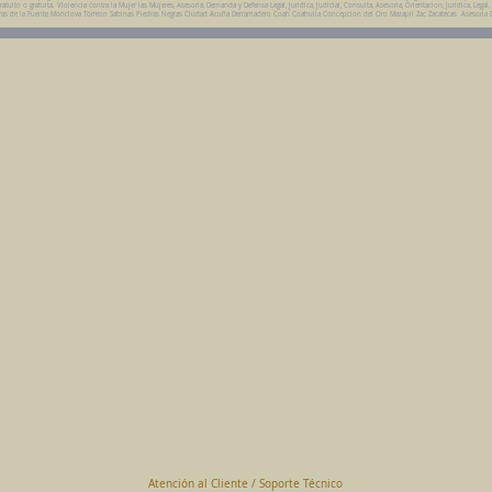
ito o gratuita. Violencia contra la Mujer las Mujeres, Asesoria, Demanda y Defensa Legal, Juridica, Judicial, Consulta, Asesoria, Orientacion, Juridica, Legal,
da Parras de la Fuente Monclova Torreon Sabinas Piedras Negras Ciudad Acuña Derramadero Coah Coahuila Concepcion del Oro Mazapil Zac Zacatecas Asesoria 
Abogados en Saltillo, Coah.
Despacho Jurídico Cantú Ortiz y Asociados
Página Principal
www.clasican.com
Abogada en Saltillo, Coah.
Lic. Maria Angélica Cantú Ortiz
Abogado en Saltillo, Coah.
Lic. Bernardo Cantú Ortiz
Abogados en México
Consulta Jurídica a Distancia
En Todo México Vía WhatsApp
Terminal Virtual
Pagar con Tarjeta de Crédito o Debito
www.clasican.com
Atención al Cliente / Soporte Técnico