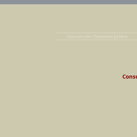
Abogados en D
Clasican.com / Despacho Jurídico
Consu