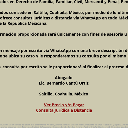
dos en Derecho de Familia, Familiar, Civil, Mercantil y Penal, Pen
ados con sede en Saltillo, Coahuila, México, por medio de lo últ
l ofrece consultas jurídicas a distancia vía WhatsApp en todo Méxi
e la República Mexicana.
ormación proporcionada será únicamente con fines de asesoría u o
un mensaje por escrito vía WhatsApp con una breve descripción de
e se ubica su caso y le responderemos su consulta por el mismo
onsulta por escrito se le proporcionará al finalizar el proceso 
Abogado
Lic. Bernardo Cantú Ortiz
Saltillo, Coahuila. México
Ver Precio y/o Pagar
Consulta Jurídica a Distancia
ion, Rectificacion de Actas de Nacimiento y Matrimonio, Amparos, Divorcio de Mutuo Consentimiento, Incausado, Voluntario, Necesario y Express, Arrend
ntarias, Impugnacion de Testamento, Nulidad de Testamento, Divorcios, Derecho Familiar, Violencia Familiar, Intrafamiliar, Conyugal, Domestica, para, Des