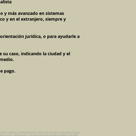
alista
imo y más avanzado en sistemas
co y en el extranjero, siempre y
rientación jurídica, o para ayudarle a
 su caso, indicando la ciudad y el
 medio.
de pago.
amiento, Convenios, Contratos, Patrimonio, Patrimonial, Liquidacion de Sociedad Conyugal,
pacho Juridico. Bufete Juridico. Licenciado, Licenciados, Abogado, Abogados, Familiares,