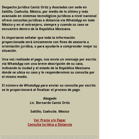
Despacho Jurídico Cantú Ortiz y Asociados con sede en
Saltillo, Coahuila, México, por medio de lo último y más
avanzado en sistemas tecnológicos jurídicos a nivel nacional
ofrece consultas jurídicas a distancia vía WhatsApp en todo
México y en el extranjero, siempre y cuando su caso se
encuentre dentro de la República Mexicana.
Es importante señalar que toda la información
proporcionada será únicamente con fines de asesoría u
orientación jurídica, o para ayudarle a comprender mejor su
situación.
Una vez realizado el pago, nos envía un mensaje por escrito
vía WhatsApp con una breve descripción de su caso,
indicando la ciudad y el estado de la República Mexicana
donde se ubica su caso y le responderemos su consulta por
el mismo medio.
El número de WhatsApp para enviar su consulta por escrito
se le proporcionará al finalizar el proceso de pago.
Abogado
Lic. Bernardo Cantú Ortiz
Saltillo, Coahuila. México
Ver Precio y/o Pagar
Consulta Jurídica a Distancia
Pension Alimenticia, Divorcio, Daño Moral, Herencias, Guarda y Custodia de Menores, Adopcion, Rectificacion de Actas de Nacimiento y Matrimonio, Amparos, Divorcio de Mutuo Consentimiento, Incausado,
Voluntario, Necesario y Express, Arrendamiento, Convenios, Contratos, Patrimonio, Patrimonial, Liquidacion de Sociedad Conyugal, Estado de Interdiccion, Nombramiento de Tutor, Testamentos, Intestados,
Sucesiones Testamentarias, Impugnacion de Testamento, Nulidad de Testamento, Divorcios, Derecho Familiar, Violencia Familiar, Intrafamiliar, Conyugal, Domestica, para, Despacho Juridico. Bufete