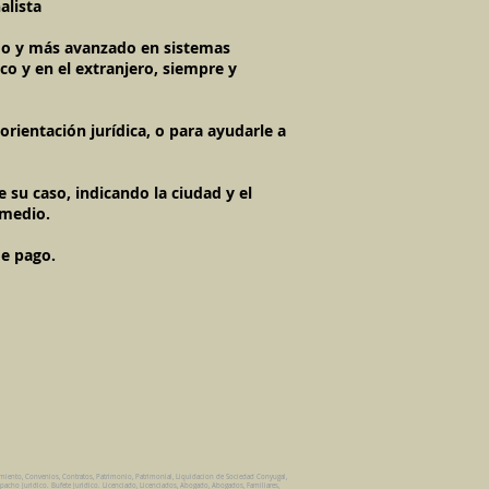
alista
imo y más avanzado en sistemas
co y en el extranjero, siempre y
rientación jurídica, o para ayudarle a
 su caso, indicando la ciudad y el
 medio.
de pago.
amiento, Convenios, Contratos, Patrimonio, Patrimonial, Liquidacion de Sociedad Conyugal,
pacho Juridico. Bufete Juridico. Licenciado, Licenciados, Abogado, Abogados, Familiares,