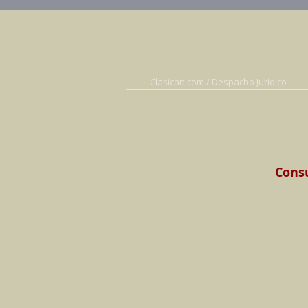
Abogados en D
Clasican.com / Despacho Jurídico
Consu