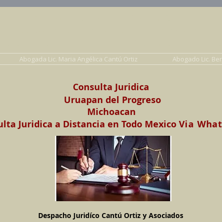
Abogados en Saltillo, Coah. México
Despacho Jurídico Cantú Ortiz y Asociados
erecho de Familia, Familiar, Civil, Mercantil y Pe
Abogada Lic. Maria Angélica Cantú Ortiz
Abogado Lic. Be
Consulta Juridica
Uruapan del Progreso
Michoacan
lta Juridica a Distancia en Todo Mexico
Via Wha
Despacho Juridíco Cantú Ortiz y Asociados