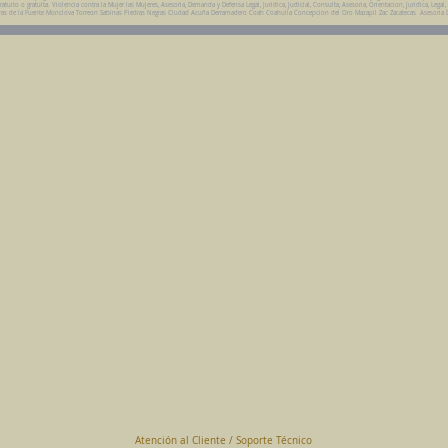
ito o gratuita. Violencia contra la Mujer las Mujeres, Asesoria, Demanda y Defensa Legal, Juridica, Judicial, Consulta, Asesoria, Orientacion, Juridica, Legal,
da Parras de la Fuente Monclova Torreon Sabinas Piedras Negras Ciudad Acuña Derramadero Coah Coahuila Concepcion del Oro Mazapil Zac Zacatecas Asesoria 
Abogados en Saltillo, Coah.
Despacho Jurídico Cantú Ortiz y Asociados
Página Principal
www.clasican.com
Abogada en Saltillo, Coah.
Lic. Maria Angélica Cantú Ortiz
Abogado en Saltillo, Coah.
Lic. Bernardo Cantú Ortiz
Abogados en México
Consulta Jurídica a Distancia
En Todo México Vía WhatsApp
Terminal Virtual
Pagar con Tarjeta de Crédito o Debito
www.clasican.com
Atención al Cliente / Soporte Técnico