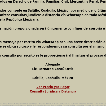
dos en Derecho de Familia, Familiar, Civil, Mercantil y Penal, Pen
ados con sede en Saltillo, Coahuila, México, por medio de lo últ
l ofrece consultas jurídicas a distancia vía WhatsApp en todo Méxi
e la República Mexicana.
ormación proporcionada será únicamente con fines de asesoría u o
un mensaje por escrito vía WhatsApp con una breve descripción de
e se ubica su caso y le responderemos su consulta por el mismo
onsulta por escrito se le proporcionará al finalizar el proceso 
Abogado
Lic. Bernardo Cantú Ortiz
Saltillo, Coahuila. México
Ver Precio y/o Pagar
Consulta Jurídica a Distancia
ion, Rectificacion de Actas de Nacimiento y Matrimonio, Amparos, Divorcio de Mutuo Consentimiento, Incausado, Voluntario, Necesario y Express, Arrend
ntarias, Impugnacion de Testamento, Nulidad de Testamento, Divorcios, Derecho Familiar, Violencia Familiar, Intrafamiliar, Conyugal, Domestica, para, Des