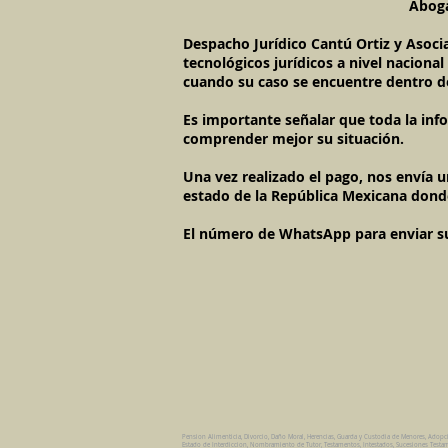
Aboga
Despacho Jurídico Cantú Ortiz y Asoci
tecnológicos jurídicos a nivel naciona
cuando su caso se encuentre dentro d
Es importante señalar que toda la inf
comprender mejor su situación.
Una vez realizado el pago, nos envía 
estado de la República Mexicana dond
El número de WhatsApp para enviar su c
Pension Alimenticia, Divorcio, Daño Moral, Herencias, Guarda y Custodia de Menores, Adopc
Estado de Interdiccion, Nombramiento de Tutor, Testamentos, Intestados, Sucesiones Testame