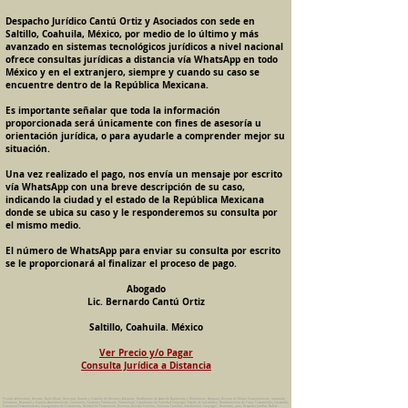
Despacho Jurídico Cantú Ortiz y Asociados con sede en
Saltillo, Coahuila, México, por medio de lo último y más
avanzado en sistemas tecnológicos jurídicos a nivel nacional
ofrece consultas jurídicas a distancia vía WhatsApp en todo
México y en el extranjero, siempre y cuando su caso se
encuentre dentro de la República Mexicana.
Es importante señalar que toda la información
proporcionada será únicamente con fines de asesoría u
orientación jurídica, o para ayudarle a comprender mejor su
situación.
Una vez realizado el pago, nos envía un mensaje por escrito
vía WhatsApp con una breve descripción de su caso,
indicando la ciudad y el estado de la República Mexicana
donde se ubica su caso y le responderemos su consulta por
el mismo medio.
El número de WhatsApp para enviar su consulta por escrito
se le proporcionará al finalizar el proceso de pago.
Abogado
Lic. Bernardo Cantú Ortiz
Saltillo, Coahuila. México
Ver Precio y/o Pagar
Consulta Jurídica a Distancia
Pension Alimenticia, Divorcio, Daño Moral, Herencias, Guarda y Custodia de Menores, Adopcion, Rectificacion de Actas de Nacimiento y Matrimonio, Amparos, Divorcio de Mutuo Consentimiento, Incausado,
Voluntario, Necesario y Express, Arrendamiento, Convenios, Contratos, Patrimonio, Patrimonial, Liquidacion de Sociedad Conyugal, Estado de Interdiccion, Nombramiento de Tutor, Testamentos, Intestados,
Sucesiones Testamentarias, Impugnacion de Testamento, Nulidad de Testamento, Divorcios, Derecho Familiar, Violencia Familiar, Intrafamiliar, Conyugal, Domestica, para, Despacho Juridico. Bufete