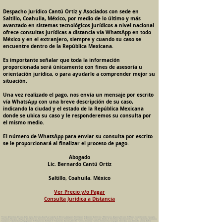
Despacho Jurídico Cantú Ortiz y Asociados con sede en
Saltillo, Coahuila, México, por medio de lo último y más
avanzado en sistemas tecnológicos jurídicos a nivel nacional
ofrece consultas jurídicas a distancia vía WhatsApp en todo
México y en el extranjero, siempre y cuando su caso se
encuentre dentro de la República Mexicana.
Es importante señalar que toda la información
proporcionada será únicamente con fines de asesoría u
orientación jurídica, o para ayudarle a comprender mejor su
situación.
Una vez realizado el pago, nos envía un mensaje por escrito
vía WhatsApp con una breve descripción de su caso,
indicando la ciudad y el estado de la República Mexicana
donde se ubica su caso y le responderemos su consulta por
el mismo medio.
El número de WhatsApp para enviar su consulta por escrito
se le proporcionará al finalizar el proceso de pago.
Abogado
Lic. Bernardo Cantú Ortiz
Saltillo, Coahuila. México
Ver Precio y/o Pagar
Consulta Jurídica a Distancia
Pension Alimenticia, Divorcio, Daño Moral, Herencias, Guarda y Custodia de Menores, Adopcion, Rectificacion de Actas de Nacimiento y Matrimonio, Amparos, Divorcio de Mutuo Consentimiento, Incausado,
Voluntario, Necesario y Express, Arrendamiento, Convenios, Contratos, Patrimonio, Patrimonial, Liquidacion de Sociedad Conyugal, Estado de Interdiccion, Nombramiento de Tutor, Testamentos, Intestados,
Sucesiones Testamentarias, Impugnacion de Testamento, Nulidad de Testamento, Divorcios, Derecho Familiar, Violencia Familiar, Intrafamiliar, Conyugal, Domestica, para, Despacho Juridico. Bufete