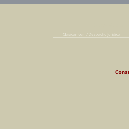
Abogados en D
Clasican.com / Despacho Jurídico
Consu