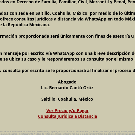
dos en Derecho de Familia, Familiar, Civil, Mercantil y Penal, Pen
ados con sede en Saltillo, Coahuila, México, por medio de lo últ
l ofrece consultas jurídicas a distancia vía WhatsApp en todo Méxi
e la República Mexicana.
ormación proporcionada será únicamente con fines de asesoría u o
un mensaje por escrito vía WhatsApp con una breve descripción de
e se ubica su caso y le responderemos su consulta por el mismo
onsulta por escrito se le proporcionará al finalizar el proceso 
Abogado
Lic. Bernardo Cantú Ortiz
Saltillo, Coahuila. México
Ver Precio y/o Pagar
Consulta Jurídica a Distancia
ion, Rectificacion de Actas de Nacimiento y Matrimonio, Amparos, Divorcio de Mutuo Consentimiento, Incausado, Voluntario, Necesario y Express, Arrend
ntarias, Impugnacion de Testamento, Nulidad de Testamento, Divorcios, Derecho Familiar, Violencia Familiar, Intrafamiliar, Conyugal, Domestica, para, Des