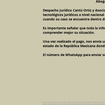
Aboga
Despacho Jurídico Cantú Ortiz y Asoci
tecnológicos jurídicos a nivel naciona
cuando su caso se encuentre dentro d
Es importante señalar que toda la inf
comprender mejor su situación.
Una vez realizado el pago, nos envía 
estado de la República Mexicana dond
El número de WhatsApp para enviar su c
Pension Alimenticia, Divorcio, Daño Moral, Herencias, Guarda y Custodia de Menores, Adopc
Estado de Interdiccion, Nombramiento de Tutor, Testamentos, Intestados, Sucesiones Testame