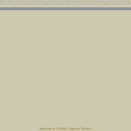
ito o gratuita. Violencia contra la Mujer las Mujeres, Asesoria, Demanda y Defensa Legal, Juridica, Judicial, Consulta, Asesoria, Orientacion, Juridica, Legal,
da Parras de la Fuente Monclova Torreon Sabinas Piedras Negras Ciudad Acuña Derramadero Coah Coahuila Concepcion del Oro Mazapil Zac Zacatecas Asesoria 
Abogados en Saltillo, Coah.
Despacho Jurídico Cantú Ortiz y Asociados
Página Principal
www.clasican.com
Abogada en Saltillo, Coah.
Lic. Maria Angélica Cantú Ortiz
Abogado en Saltillo, Coah.
Lic. Bernardo Cantú Ortiz
Abogados en México
Consulta Jurídica a Distancia
En Todo México Vía WhatsApp
Terminal Virtual
Pagar con Tarjeta de Crédito o Debito
www.clasican.com
Atención al Cliente / Soporte Técnico