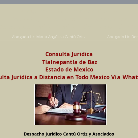
Abogados en Saltillo, Coah. México
Despacho Jurídico Cantú Ortiz y Asociados
erecho de Familia, Familiar, Civil, Mercantil y Pe
Abogada Lic. Maria Angélica Cantú Ortiz
Abogado Lic. Be
Consulta Juridica
Tlalnepantla de Baz
Estado de Mexico
lta Juridica a Distancia en Todo Mexico
Via Wha
Despacho Juridíco Cantú Ortiz y Asociados