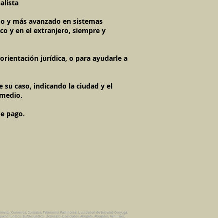
alista
imo y más avanzado en sistemas
co y en el extranjero, siempre y
rientación jurídica, o para ayudarle a
 su caso, indicando la ciudad y el
 medio.
de pago.
amiento, Convenios, Contratos, Patrimonio, Patrimonial, Liquidacion de Sociedad Conyugal,
pacho Juridico. Bufete Juridico. Licenciado, Licenciados, Abogado, Abogados, Familiares,