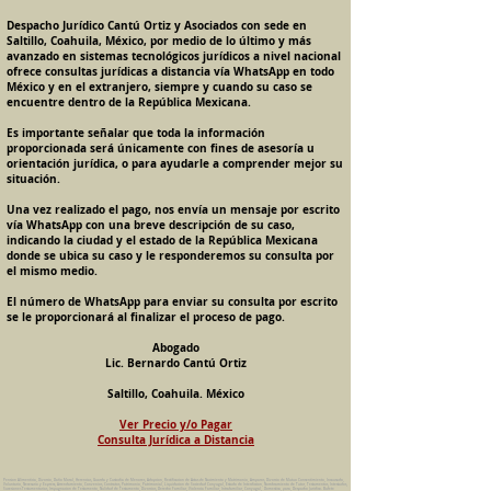
Despacho Jurídico Cantú Ortiz y Asociados con sede en
Saltillo, Coahuila, México, por medio de lo último y más
avanzado en sistemas tecnológicos jurídicos a nivel nacional
ofrece consultas jurídicas a distancia vía WhatsApp en todo
México y en el extranjero, siempre y cuando su caso se
encuentre dentro de la República Mexicana.
Es importante señalar que toda la información
proporcionada será únicamente con fines de asesoría u
orientación jurídica, o para ayudarle a comprender mejor su
situación.
Una vez realizado el pago, nos envía un mensaje por escrito
vía WhatsApp con una breve descripción de su caso,
indicando la ciudad y el estado de la República Mexicana
donde se ubica su caso y le responderemos su consulta por
el mismo medio.
El número de WhatsApp para enviar su consulta por escrito
se le proporcionará al finalizar el proceso de pago.
Abogado
Lic. Bernardo Cantú Ortiz
Saltillo, Coahuila. México
Ver Precio y/o Pagar
Consulta Jurídica a Distancia
Pension Alimenticia, Divorcio, Daño Moral, Herencias, Guarda y Custodia de Menores, Adopcion, Rectificacion de Actas de Nacimiento y Matrimonio, Amparos, Divorcio de Mutuo Consentimiento, Incausado,
Voluntario, Necesario y Express, Arrendamiento, Convenios, Contratos, Patrimonio, Patrimonial, Liquidacion de Sociedad Conyugal, Estado de Interdiccion, Nombramiento de Tutor, Testamentos, Intestados,
Sucesiones Testamentarias, Impugnacion de Testamento, Nulidad de Testamento, Divorcios, Derecho Familiar, Violencia Familiar, Intrafamiliar, Conyugal, Domestica, para, Despacho Juridico. Bufete