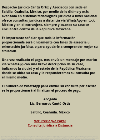
Despacho Jurídico Cantú Ortiz y Asociados con sede en
Saltillo, Coahuila, México, por medio de lo último y más
avanzado en sistemas tecnológicos jurídicos a nivel nacional
ofrece consultas jurídicas a distancia vía WhatsApp en todo
México y en el extranjero, siempre y cuando su caso se
encuentre dentro de la República Mexicana.
Es importante señalar que toda la información
proporcionada será únicamente con fines de asesoría u
orientación jurídica, o para ayudarle a comprender mejor su
situación.
Una vez realizado el pago, nos envía un mensaje por escrito
vía WhatsApp con una breve descripción de su caso,
indicando la ciudad y el estado de la República Mexicana
donde se ubica su caso y le responderemos su consulta por
el mismo medio.
El número de WhatsApp para enviar su consulta por escrito
se le proporcionará al finalizar el proceso de pago.
Abogado
Lic. Bernardo Cantú Ortiz
Saltillo, Coahuila. México
Ver Precio y/o Pagar
Consulta Jurídica a Distancia
Pension Alimenticia, Divorcio, Daño Moral, Herencias, Guarda y Custodia de Menores, Adopcion, Rectificacion de Actas de Nacimiento y Matrimonio, Amparos, Divorcio de Mutuo Consentimiento, Incausado,
Voluntario, Necesario y Express, Arrendamiento, Convenios, Contratos, Patrimonio, Patrimonial, Liquidacion de Sociedad Conyugal, Estado de Interdiccion, Nombramiento de Tutor, Testamentos, Intestados,
Sucesiones Testamentarias, Impugnacion de Testamento, Nulidad de Testamento, Divorcios, Derecho Familiar, Violencia Familiar, Intrafamiliar, Conyugal, Domestica, para, Despacho Juridico. Bufete