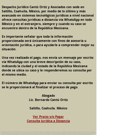
Despacho Jurídico Cantú Ortiz y Asociados con sede en
Saltillo, Coahuila, México, por medio de lo último y más
avanzado en sistemas tecnológicos jurídicos a nivel nacional
ofrece consultas jurídicas a distancia vía WhatsApp en todo
México y en el extranjero, siempre y cuando su caso se
encuentre dentro de la República Mexicana.
Es importante señalar que toda la información
proporcionada será únicamente con fines de asesoría u
orientación jurídica, o para ayudarle a comprender mejor su
situación.
Una vez realizado el pago, nos envía un mensaje por escrito
vía WhatsApp con una breve descripción de su caso,
indicando la ciudad y el estado de la República Mexicana
donde se ubica su caso y le responderemos su consulta por
el mismo medio.
El número de WhatsApp para enviar su consulta por escrito
se le proporcionará al finalizar el proceso de pago.
Abogado
Lic. Bernardo Cantú Ortiz
Saltillo, Coahuila. México
Ver Precio y/o Pagar
Consulta Jurídica a Distancia
Pension Alimenticia, Divorcio, Daño Moral, Herencias, Guarda y Custodia de Menores, Adopcion, Rectificacion de Actas de Nacimiento y Matrimonio, Amparos, Divorcio de Mutuo Consentimiento, Incausado,
Voluntario, Necesario y Express, Arrendamiento, Convenios, Contratos, Patrimonio, Patrimonial, Liquidacion de Sociedad Conyugal, Estado de Interdiccion, Nombramiento de Tutor, Testamentos, Intestados,
Sucesiones Testamentarias, Impugnacion de Testamento, Nulidad de Testamento, Divorcios, Derecho Familiar, Violencia Familiar, Intrafamiliar, Conyugal, Domestica, para, Despacho Juridico. Bufete