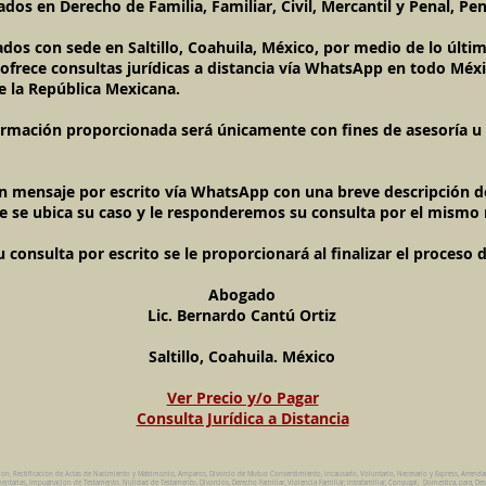
dos en Derecho de Familia, Familiar, Civil, Mercantil y Penal, Pen
ados con sede en Saltillo, Coahuila, México, por medio de lo últ
l ofrece consultas jurídicas a distancia vía WhatsApp en todo Méxi
e la República Mexicana.
ormación proporcionada será únicamente con fines de asesoría u o
un mensaje por escrito vía WhatsApp con una breve descripción de
e se ubica su caso y le responderemos su consulta por el mismo
onsulta por escrito se le proporcionará al finalizar el proceso 
Abogado
Lic. Bernardo Cantú Ortiz
Saltillo, Coahuila. México
Ver Precio y/o Pagar
Consulta Jurídica a Distancia
ion, Rectificacion de Actas de Nacimiento y Matrimonio, Amparos, Divorcio de Mutuo Consentimiento, Incausado, Voluntario, Necesario y Express, Arrend
ntarias, Impugnacion de Testamento, Nulidad de Testamento, Divorcios, Derecho Familiar, Violencia Familiar, Intrafamiliar, Conyugal, Domestica, para, Des