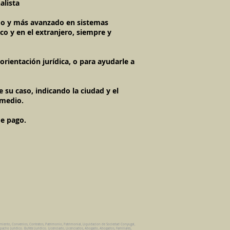
alista
imo y más avanzado en sistemas
co y en el extranjero, siempre y
rientación jurídica, o para ayudarle a
 su caso, indicando la ciudad y el
 medio.
de pago.
amiento, Convenios, Contratos, Patrimonio, Patrimonial, Liquidacion de Sociedad Conyugal,
pacho Juridico. Bufete Juridico. Licenciado, Licenciados, Abogado, Abogados, Familiares,