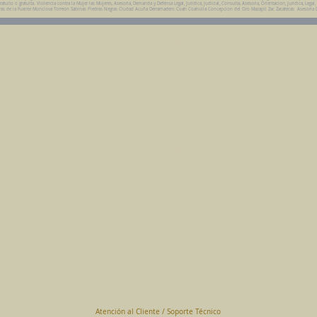
ito o gratuita. Violencia contra la Mujer las Mujeres, Asesoria, Demanda y Defensa Legal, Juridica, Judicial, Consulta, Asesoria, Orientacion, Juridica, Legal,
da Parras de la Fuente Monclova Torreon Sabinas Piedras Negras Ciudad Acuña Derramadero Coah Coahuila Concepcion del Oro Mazapil Zac Zacatecas Asesoria 
Abogados en Saltillo, Coah.
Despacho Jurídico Cantú Ortiz y Asociados
Página Principal
www.clasican.com
Abogada en Saltillo, Coah.
Lic. Maria Angélica Cantú Ortiz
Abogado en Saltillo, Coah.
Lic. Bernardo Cantú Ortiz
Abogados en México
Consulta Jurídica a Distancia
En Todo México Vía WhatsApp
Terminal Virtual
Pagar con Tarjeta de Crédito o Debito
www.clasican.com
Atención al Cliente / Soporte Técnico