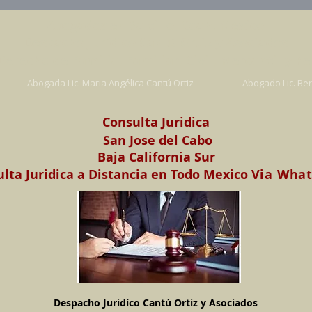
Abogados en Saltillo, Coah. México
Despacho Jurídico Cantú Ortiz y Asociados
erecho de Familia, Familiar, Civil, Mercantil y Pe
Abogada Lic. Maria Angélica Cantú Ortiz
Abogado Lic. Be
Consulta Juridica
San Jose del Cabo
Baja California Sur
lta Juridica a Distancia en Todo Mexico
Via Wha
Despacho Juridíco Cantú Ortiz y Asociados