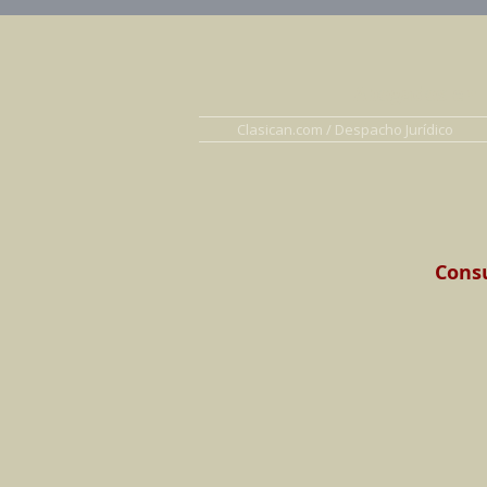
Abogados en D
Clasican.com / Despacho Jurídico
Consu