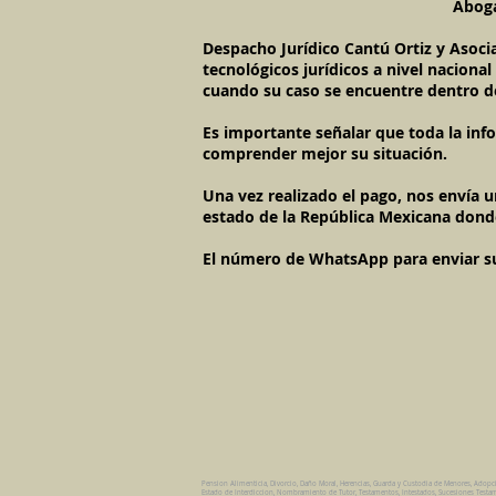
Aboga
Despacho Jurídico Cantú Ortiz y Asoci
tecnológicos jurídicos a nivel naciona
cuando su caso se encuentre dentro d
Es importante señalar que toda la inf
comprender mejor su situación.
Una vez realizado el pago, nos envía 
estado de la República Mexicana dond
El número de WhatsApp para enviar su c
Pension Alimenticia, Divorcio, Daño Moral, Herencias, Guarda y Custodia de Menores, Adopc
Estado de Interdiccion, Nombramiento de Tutor, Testamentos, Intestados, Sucesiones Testame