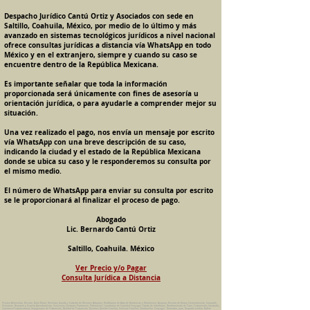
Despacho Jurídico Cantú Ortiz y Asociados con sede en
Saltillo, Coahuila, México, por medio de lo último y más
avanzado en sistemas tecnológicos jurídicos a nivel nacional
ofrece consultas jurídicas a distancia vía WhatsApp en todo
México y en el extranjero, siempre y cuando su caso se
encuentre dentro de la República Mexicana.
Es importante señalar que toda la información
proporcionada será únicamente con fines de asesoría u
orientación jurídica, o para ayudarle a comprender mejor su
situación.
Una vez realizado el pago, nos envía un mensaje por escrito
vía WhatsApp con una breve descripción de su caso,
indicando la ciudad y el estado de la República Mexicana
donde se ubica su caso y le responderemos su consulta por
el mismo medio.
El número de WhatsApp para enviar su consulta por escrito
se le proporcionará al finalizar el proceso de pago.
Abogado
Lic. Bernardo Cantú Ortiz
Saltillo, Coahuila. México
Ver Precio y/o Pagar
Consulta Jurídica a Distancia
Pension Alimenticia, Divorcio, Daño Moral, Herencias, Guarda y Custodia de Menores, Adopcion, Rectificacion de Actas de Nacimiento y Matrimonio, Amparos, Divorcio de Mutuo Consentimiento, Incausado,
Voluntario, Necesario y Express, Arrendamiento, Convenios, Contratos, Patrimonio, Patrimonial, Liquidacion de Sociedad Conyugal, Estado de Interdiccion, Nombramiento de Tutor, Testamentos, Intestados,
Sucesiones Testamentarias, Impugnacion de Testamento, Nulidad de Testamento, Divorcios, Derecho Familiar, Violencia Familiar, Intrafamiliar, Conyugal, Domestica, para, Despacho Juridico. Bufete