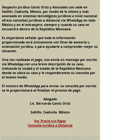
Despacho Jurídico Cantú Ortiz y Asociados con sede en
Saltillo, Coahuila, México, por medio de lo último y más
avanzado en sistemas tecnológicos jurídicos a nivel nacional
ofrece consultas jurídicas a distancia vía WhatsApp en todo
México y en el extranjero, siempre y cuando su caso se
encuentre dentro de la República Mexicana.
Es importante señalar que toda la información
proporcionada será únicamente con fines de asesoría u
orientación jurídica, o para ayudarle a comprender mejor su
situación.
Una vez realizado el pago, nos envía un mensaje por escrito
vía WhatsApp con una breve descripción de su caso,
indicando la ciudad y el estado de la República Mexicana
donde se ubica su caso y le responderemos su consulta por
el mismo medio.
El número de WhatsApp para enviar su consulta por escrito
se le proporcionará al finalizar el proceso de pago.
Abogado
Lic. Bernardo Cantú Ortiz
Saltillo, Coahuila. México
Ver Precio y/o Pagar
Consulta Jurídica a Distancia
Pension Alimenticia, Divorcio, Daño Moral, Herencias, Guarda y Custodia de Menores, Adopcion, Rectificacion de Actas de Nacimiento y Matrimonio, Amparos, Divorcio de Mutuo Consentimiento, Incausado,
Voluntario, Necesario y Express, Arrendamiento, Convenios, Contratos, Patrimonio, Patrimonial, Liquidacion de Sociedad Conyugal, Estado de Interdiccion, Nombramiento de Tutor, Testamentos, Intestados,
Sucesiones Testamentarias, Impugnacion de Testamento, Nulidad de Testamento, Divorcios, Derecho Familiar, Violencia Familiar, Intrafamiliar, Conyugal, Domestica, para, Despacho Juridico. Bufete