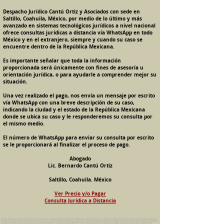
Despacho Jurídico Cantú Ortiz y Asociados con sede en
Saltillo, Coahuila, México, por medio de lo último y más
avanzado en sistemas tecnológicos jurídicos a nivel nacional
ofrece consultas jurídicas a distancia vía WhatsApp en todo
México y en el extranjero, siempre y cuando su caso se
encuentre dentro de la República Mexicana.
Es importante señalar que toda la información
proporcionada será únicamente con fines de asesoría u
orientación jurídica, o para ayudarle a comprender mejor su
situación.
Una vez realizado el pago, nos envía un mensaje por escrito
vía WhatsApp con una breve descripción de su caso,
indicando la ciudad y el estado de la República Mexicana
donde se ubica su caso y le responderemos su consulta por
el mismo medio.
El número de WhatsApp para enviar su consulta por escrito
se le proporcionará al finalizar el proceso de pago.
Abogado
Lic. Bernardo Cantú Ortiz
Saltillo, Coahuila. México
Ver Precio y/o Pagar
Consulta Jurídica a Distancia
Pension Alimenticia, Divorcio, Daño Moral, Herencias, Guarda y Custodia de Menores, Adopcion, Rectificacion de Actas de Nacimiento y Matrimonio, Amparos, Divorcio de Mutuo Consentimiento, Incausado,
Voluntario, Necesario y Express, Arrendamiento, Convenios, Contratos, Patrimonio, Patrimonial, Liquidacion de Sociedad Conyugal, Estado de Interdiccion, Nombramiento de Tutor, Testamentos, Intestados,
Sucesiones Testamentarias, Impugnacion de Testamento, Nulidad de Testamento, Divorcios, Derecho Familiar, Violencia Familiar, Intrafamiliar, Conyugal, Domestica, para, Despacho Juridico. Bufete