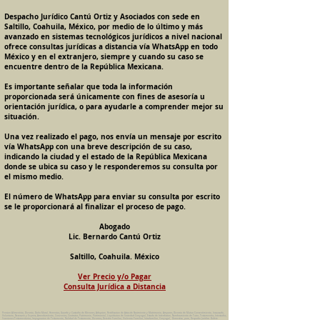
Despacho Jurídico Cantú Ortiz y Asociados con sede en
Saltillo, Coahuila, México, por medio de lo último y más
avanzado en sistemas tecnológicos jurídicos a nivel nacional
ofrece consultas jurídicas a distancia vía WhatsApp en todo
México y en el extranjero, siempre y cuando su caso se
encuentre dentro de la República Mexicana.
Es importante señalar que toda la información
proporcionada será únicamente con fines de asesoría u
orientación jurídica, o para ayudarle a comprender mejor su
situación.
Una vez realizado el pago, nos envía un mensaje por escrito
vía WhatsApp con una breve descripción de su caso,
indicando la ciudad y el estado de la República Mexicana
donde se ubica su caso y le responderemos su consulta por
el mismo medio.
El número de WhatsApp para enviar su consulta por escrito
se le proporcionará al finalizar el proceso de pago.
Abogado
Lic. Bernardo Cantú Ortiz
Saltillo, Coahuila. México
Ver Precio y/o Pagar
Consulta Jurídica a Distancia
Pension Alimenticia, Divorcio, Daño Moral, Herencias, Guarda y Custodia de Menores, Adopcion, Rectificacion de Actas de Nacimiento y Matrimonio, Amparos, Divorcio de Mutuo Consentimiento, Incausado,
Voluntario, Necesario y Express, Arrendamiento, Convenios, Contratos, Patrimonio, Patrimonial, Liquidacion de Sociedad Conyugal, Estado de Interdiccion, Nombramiento de Tutor, Testamentos, Intestados,
Sucesiones Testamentarias, Impugnacion de Testamento, Nulidad de Testamento, Divorcios, Derecho Familiar, Violencia Familiar, Intrafamiliar, Conyugal, Domestica, para, Despacho Juridico. Bufete