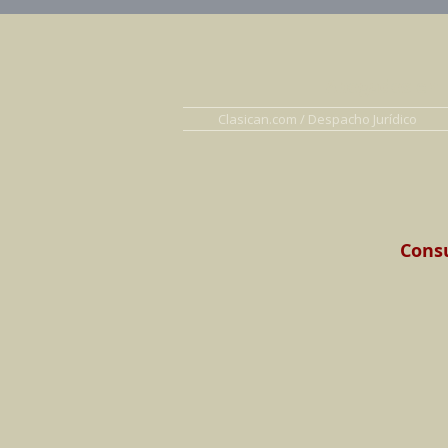
Abogados en D
Clasican.com / Despacho Jurídico
Consu