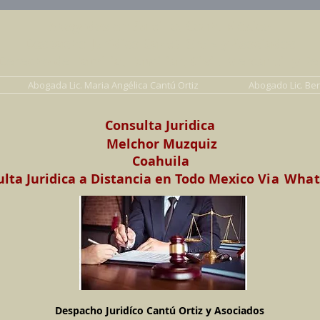
Abogados en Saltillo, Coah. México
Despacho Jurídico Cantú Ortiz y Asociados
erecho de Familia, Familiar, Civil, Mercantil y Pe
Abogada Lic. Maria Angélica Cantú Ortiz
Abogado Lic. Be
Consulta Juridica
Melchor Muzquiz
Coahuila
lta Juridica a Distancia en Todo Mexico
Via Wha
Despacho Juridíco Cantú Ortiz y Asociados