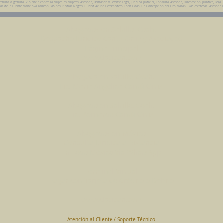
ito o gratuita. Violencia contra la Mujer las Mujeres, Asesoria, Demanda y Defensa Legal, Juridica, Judicial, Consulta, Asesoria, Orientacion, Juridica, Legal,
da Parras de la Fuente Monclova Torreon Sabinas Piedras Negras Ciudad Acuña Derramadero Coah Coahuila Concepcion del Oro Mazapil Zac Zacatecas Asesoria 
Abogados en Saltillo, Coah.
Despacho Jurídico Cantú Ortiz y Asociados
Página Principal
www.clasican.com
Abogada en Saltillo, Coah.
Lic. Maria Angélica Cantú Ortiz
Abogado en Saltillo, Coah.
Lic. Bernardo Cantú Ortiz
Abogados en México
Consulta Jurídica a Distancia
En Todo México Vía WhatsApp
Terminal Virtual
Pagar con Tarjeta de Crédito o Debito
www.clasican.com
Atención al Cliente / Soporte Técnico