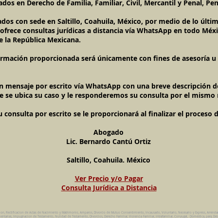
dos en Derecho de Familia, Familiar, Civil, Mercantil y Penal, Pen
ados con sede en Saltillo, Coahuila, México, por medio de lo últ
l ofrece consultas jurídicas a distancia vía WhatsApp en todo Méxi
e la República Mexicana.
ormación proporcionada será únicamente con fines de asesoría u o
un mensaje por escrito vía WhatsApp con una breve descripción de
e se ubica su caso y le responderemos su consulta por el mismo
onsulta por escrito se le proporcionará al finalizar el proceso 
Abogado
Lic. Bernardo Cantú Ortiz
Saltillo, Coahuila. México
Ver Precio y/o Pagar
Consulta Jurídica a Distancia
ion, Rectificacion de Actas de Nacimiento y Matrimonio, Amparos, Divorcio de Mutuo Consentimiento, Incausado, Voluntario, Necesario y Express, Arrend
ntarias, Impugnacion de Testamento, Nulidad de Testamento, Divorcios, Derecho Familiar, Violencia Familiar, Intrafamiliar, Conyugal, Domestica, para, Des