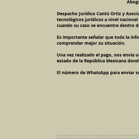
Aboga
Despacho Jurídico Cantú Ortiz y Asoci
tecnológicos jurídicos a nivel naciona
cuando su caso se encuentre dentro d
Es importante señalar que toda la inf
comprender mejor su situación.
Una vez realizado el pago, nos envía 
estado de la República Mexicana dond
El número de WhatsApp para enviar su c
Pension Alimenticia, Divorcio, Daño Moral, Herencias, Guarda y Custodia de Menores, Adopc
Estado de Interdiccion, Nombramiento de Tutor, Testamentos, Intestados, Sucesiones Testame