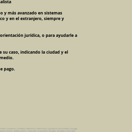
alista
imo y más avanzado en sistemas
co y en el extranjero, siempre y
rientación jurídica, o para ayudarle a
 su caso, indicando la ciudad y el
 medio.
de pago.
amiento, Convenios, Contratos, Patrimonio, Patrimonial, Liquidacion de Sociedad Conyugal,
pacho Juridico. Bufete Juridico. Licenciado, Licenciados, Abogado, Abogados, Familiares,