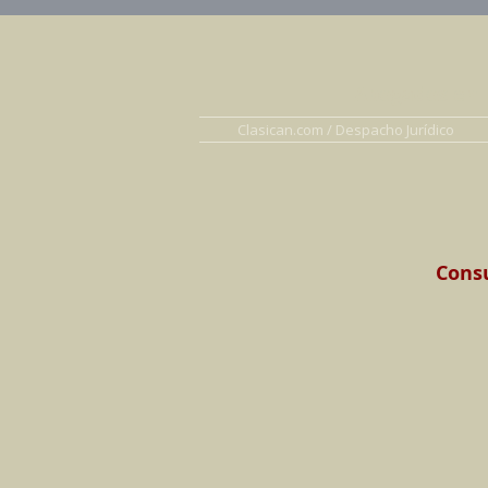
Abogados en D
Clasican.com / Despacho Jurídico
Consu