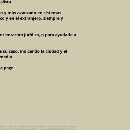
alista
imo y más avanzado en sistemas
co y en el extranjero, siempre y
rientación jurídica, o para ayudarle a
 su caso, indicando la ciudad y el
 medio.
de pago.
amiento, Convenios, Contratos, Patrimonio, Patrimonial, Liquidacion de Sociedad Conyugal,
pacho Juridico. Bufete Juridico. Licenciado, Licenciados, Abogado, Abogados, Familiares,