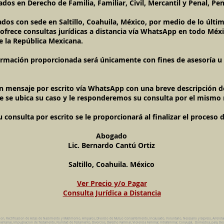
dos en Derecho de Familia, Familiar, Civil, Mercantil y Penal, Pen
ados con sede en Saltillo, Coahuila, México, por medio de lo últ
l ofrece consultas jurídicas a distancia vía WhatsApp en todo Méxi
e la República Mexicana.
ormación proporcionada será únicamente con fines de asesoría u o
un mensaje por escrito vía WhatsApp con una breve descripción de
e se ubica su caso y le responderemos su consulta por el mismo
onsulta por escrito se le proporcionará al finalizar el proceso 
Abogado
Lic. Bernardo Cantú Ortiz
Saltillo, Coahuila. México
Ver Precio y/o Pagar
Consulta Jurídica a Distancia
ion, Rectificacion de Actas de Nacimiento y Matrimonio, Amparos, Divorcio de Mutuo Consentimiento, Incausado, Voluntario, Necesario y Express, Arrend
ntarias, Impugnacion de Testamento, Nulidad de Testamento, Divorcios, Derecho Familiar, Violencia Familiar, Intrafamiliar, Conyugal, Domestica, para, Des