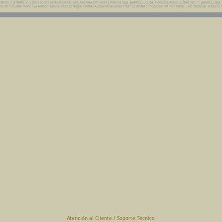
ito o gratuita. Violencia contra la Mujer las Mujeres, Asesoria, Demanda y Defensa Legal, Juridica, Judicial, Consulta, Asesoria, Orientacion, Juridica, Legal,
da Parras de la Fuente Monclova Torreon Sabinas Piedras Negras Ciudad Acuña Derramadero Coah Coahuila Concepcion del Oro Mazapil Zac Zacatecas Asesoria 
Abogados en Saltillo, Coah.
Despacho Jurídico Cantú Ortiz y Asociados
Página Principal
www.clasican.com
Abogada en Saltillo, Coah.
Lic. Maria Angélica Cantú Ortiz
Abogado en Saltillo, Coah.
Lic. Bernardo Cantú Ortiz
Abogados en México
Consulta Jurídica a Distancia
En Todo México Vía WhatsApp
Terminal Virtual
Pagar con Tarjeta de Crédito o Debito
www.clasican.com
Atención al Cliente / Soporte Técnico