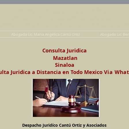
Abogados en Saltillo, Coah. México
Despacho Jurídico Cantú Ortiz y Asociados
erecho de Familia, Familiar, Civil, Mercantil y Pe
Abogada Lic. Maria Angélica Cantú Ortiz
Abogado Lic. Be
Consulta Juridica
Mazatlan
Sinaloa
lta Juridica a Distancia en Todo Mexico
Via Wha
Despacho Juridíco Cantú Ortiz y Asociados