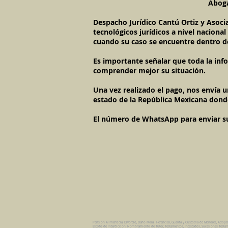
Aboga
Despacho Jurídico Cantú Ortiz y Asoci
tecnológicos jurídicos a nivel naciona
cuando su caso se encuentre dentro d
Es importante señalar que toda la inf
comprender mejor su situación.
Una vez realizado el pago, nos envía 
estado de la República Mexicana dond
El número de WhatsApp para enviar su c
Pension Alimenticia, Divorcio, Daño Moral, Herencias, Guarda y Custodia de Menores, Adopc
Estado de Interdiccion, Nombramiento de Tutor, Testamentos, Intestados, Sucesiones Testame