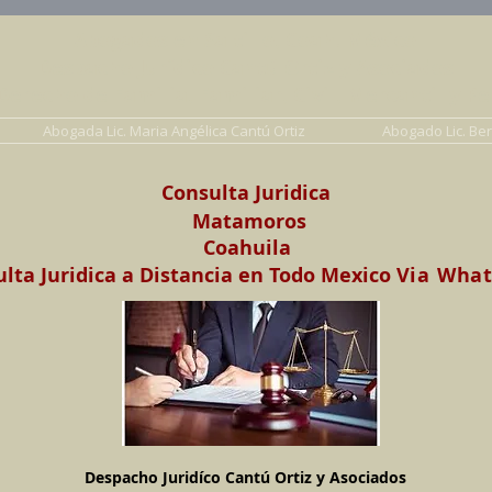
Abogados en Saltillo, Coah. México
Despacho Jurídico Cantú Ortiz y Asociados
erecho de Familia, Familiar, Civil, Mercantil y Pe
Abogada Lic. Maria Angélica Cantú Ortiz
Abogado Lic. Be
Consulta Juridica
Matamoros
Coahuila
lta Juridica a Distancia en Todo Mexico
Via Wha
Despacho Juridíco Cantú Ortiz y Asociados