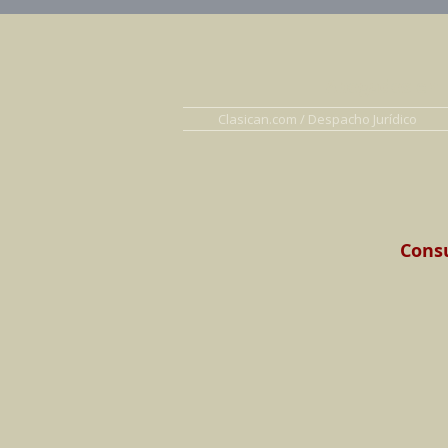
Abogados en D
Clasican.com / Despacho Jurídico
Consu