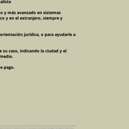
alista
imo y más avanzado en sistemas
co y en el extranjero, siempre y
rientación jurídica, o para ayudarle a
 su caso, indicando la ciudad y el
 medio.
de pago.
amiento, Convenios, Contratos, Patrimonio, Patrimonial, Liquidacion de Sociedad Conyugal,
pacho Juridico. Bufete Juridico. Licenciado, Licenciados, Abogado, Abogados, Familiares,