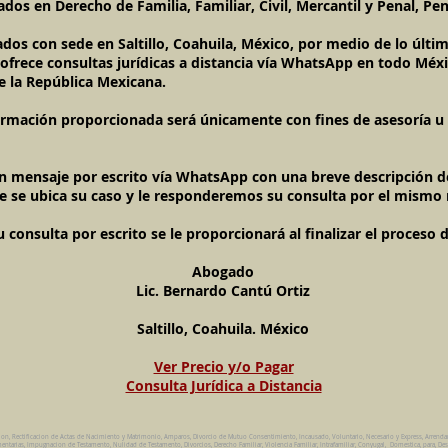
dos en Derecho de Familia, Familiar, Civil, Mercantil y Penal, Pen
ados con sede en Saltillo, Coahuila, México, por medio de lo últ
l ofrece consultas jurídicas a distancia vía WhatsApp en todo Méxi
e la República Mexicana.
ormación proporcionada será únicamente con fines de asesoría u o
un mensaje por escrito vía WhatsApp con una breve descripción de
e se ubica su caso y le responderemos su consulta por el mismo
onsulta por escrito se le proporcionará al finalizar el proceso 
Abogado
Lic. Bernardo Cantú Ortiz
Saltillo, Coahuila. México
Ver Precio y/o Pagar
Consulta Jurídica a Distancia
ion, Rectificacion de Actas de Nacimiento y Matrimonio, Amparos, Divorcio de Mutuo Consentimiento, Incausado, Voluntario, Necesario y Express, Arrend
ntarias, Impugnacion de Testamento, Nulidad de Testamento, Divorcios, Derecho Familiar, Violencia Familiar, Intrafamiliar, Conyugal, Domestica, para, Des