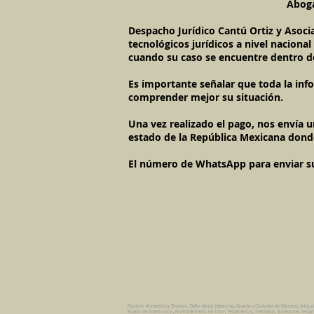
Aboga
Despacho Jurídico Cantú Ortiz y Asoci
tecnológicos jurídicos a nivel naciona
cuando su caso se encuentre dentro d
Es importante señalar que toda la inf
comprender mejor su situación.
Una vez realizado el pago, nos envía 
estado de la República Mexicana dond
El número de WhatsApp para enviar su c
Pension Alimenticia, Divorcio, Daño Moral, Herencias, Guarda y Custodia de Menores, Adopc
Estado de Interdiccion, Nombramiento de Tutor, Testamentos, Intestados, Sucesiones Testame