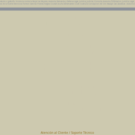
ito o gratuita. Violencia contra la Mujer las Mujeres, Asesoria, Demanda y Defensa Legal, Juridica, Judicial, Consulta, Asesoria, Orientacion, Juridica, Legal,
da Parras de la Fuente Monclova Torreon Sabinas Piedras Negras Ciudad Acuña Derramadero Coah Coahuila Concepcion del Oro Mazapil Zac Zacatecas Asesoria 
Abogados en Saltillo, Coah.
Despacho Jurídico Cantú Ortiz y Asociados
Página Principal
www.clasican.com
Abogada en Saltillo, Coah.
Lic. Maria Angélica Cantú Ortiz
Abogado en Saltillo, Coah.
Lic. Bernardo Cantú Ortiz
Abogados en México
Consulta Jurídica a Distancia
En Todo México Vía WhatsApp
Terminal Virtual
Pagar con Tarjeta de Crédito o Debito
www.clasican.com
Atención al Cliente / Soporte Técnico