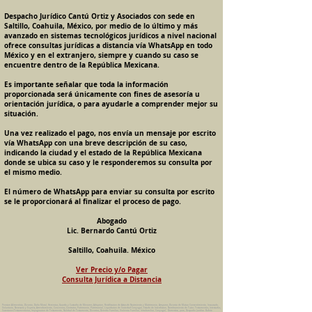
Despacho Jurídico Cantú Ortiz y Asociados con sede en
Saltillo, Coahuila, México, por medio de lo último y más
avanzado en sistemas tecnológicos jurídicos a nivel nacional
ofrece consultas jurídicas a distancia vía WhatsApp en todo
México y en el extranjero, siempre y cuando su caso se
encuentre dentro de la República Mexicana.
Es importante señalar que toda la información
proporcionada será únicamente con fines de asesoría u
orientación jurídica, o para ayudarle a comprender mejor su
situación.
Una vez realizado el pago, nos envía un mensaje por escrito
vía WhatsApp con una breve descripción de su caso,
indicando la ciudad y el estado de la República Mexicana
donde se ubica su caso y le responderemos su consulta por
el mismo medio.
El número de WhatsApp para enviar su consulta por escrito
se le proporcionará al finalizar el proceso de pago.
Abogado
Lic. Bernardo Cantú Ortiz
Saltillo, Coahuila. México
Ver Precio y/o Pagar
Consulta Jurídica a Distancia
Pension Alimenticia, Divorcio, Daño Moral, Herencias, Guarda y Custodia de Menores, Adopcion, Rectificacion de Actas de Nacimiento y Matrimonio, Amparos, Divorcio de Mutuo Consentimiento, Incausado,
Voluntario, Necesario y Express, Arrendamiento, Convenios, Contratos, Patrimonio, Patrimonial, Liquidacion de Sociedad Conyugal, Estado de Interdiccion, Nombramiento de Tutor, Testamentos, Intestados,
Sucesiones Testamentarias, Impugnacion de Testamento, Nulidad de Testamento, Divorcios, Derecho Familiar, Violencia Familiar, Intrafamiliar, Conyugal, Domestica, para, Despacho Juridico. Bufete