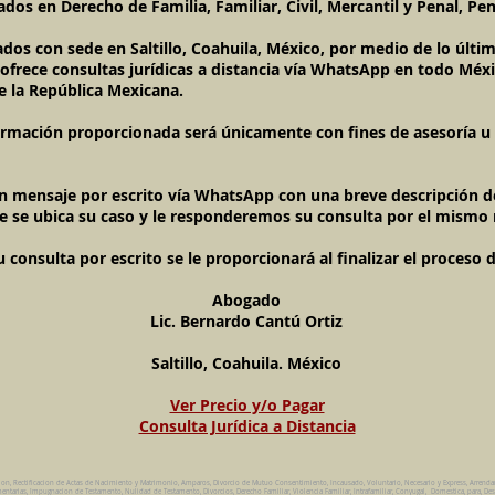
dos en Derecho de Familia, Familiar, Civil, Mercantil y Penal, Pen
ados con sede en Saltillo, Coahuila, México, por medio de lo últ
l ofrece consultas jurídicas a distancia vía WhatsApp en todo Méxi
e la República Mexicana.
ormación proporcionada será únicamente con fines de asesoría u o
un mensaje por escrito vía WhatsApp con una breve descripción de
e se ubica su caso y le responderemos su consulta por el mismo
onsulta por escrito se le proporcionará al finalizar el proceso 
Abogado
Lic. Bernardo Cantú Ortiz
Saltillo, Coahuila. México
Ver Precio y/o Pagar
Consulta Jurídica a Distancia
ion, Rectificacion de Actas de Nacimiento y Matrimonio, Amparos, Divorcio de Mutuo Consentimiento, Incausado, Voluntario, Necesario y Express, Arrend
ntarias, Impugnacion de Testamento, Nulidad de Testamento, Divorcios, Derecho Familiar, Violencia Familiar, Intrafamiliar, Conyugal, Domestica, para, Des