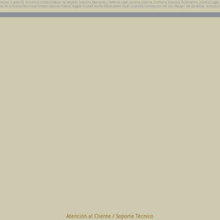
ito o gratuita. Violencia contra la Mujer las Mujeres, Asesoria, Demanda y Defensa Legal, Juridica, Judicial, Consulta, Asesoria, Orientacion, Juridica, Legal,
da Parras de la Fuente Monclova Torreon Sabinas Piedras Negras Ciudad Acuña Derramadero Coah Coahuila Concepcion del Oro Mazapil Zac Zacatecas Asesoria 
Abogados en Saltillo, Coah.
Despacho Jurídico Cantú Ortiz y Asociados
Página Principal
www.clasican.com
Abogada en Saltillo, Coah.
Lic. Maria Angélica Cantú Ortiz
Abogado en Saltillo, Coah.
Lic. Bernardo Cantú Ortiz
Abogados en México
Consulta Jurídica a Distancia
En Todo México Vía WhatsApp
Terminal Virtual
Pagar con Tarjeta de Crédito o Debito
www.clasican.com
Atención al Cliente / Soporte Técnico