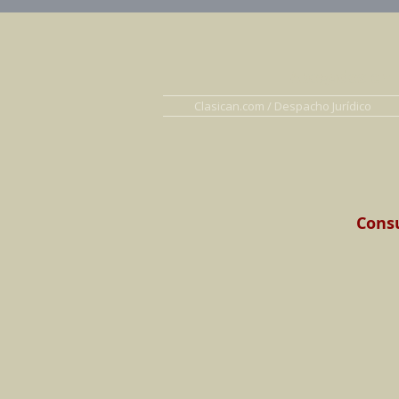
Abogados en D
Clasican.com / Despacho Jurídico
Consu