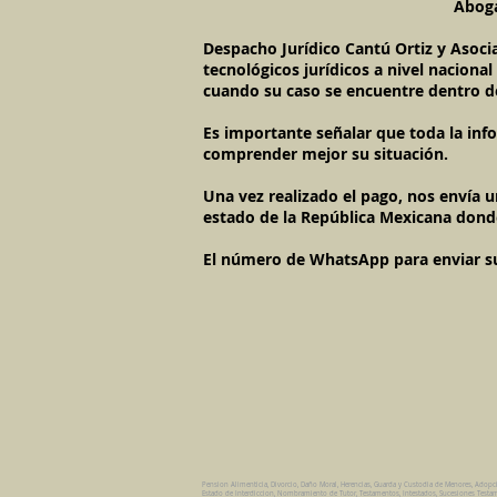
Aboga
Despacho Jurídico Cantú Ortiz y Asoci
tecnológicos jurídicos a nivel naciona
cuando su caso se encuentre dentro d
Es importante señalar que toda la inf
comprender mejor su situación.
Una vez realizado el pago, nos envía 
estado de la República Mexicana dond
El número de WhatsApp para enviar su c
Pension Alimenticia, Divorcio, Daño Moral, Herencias, Guarda y Custodia de Menores, Adopc
Estado de Interdiccion, Nombramiento de Tutor, Testamentos, Intestados, Sucesiones Testame