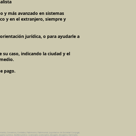
alista
imo y más avanzado en sistemas
co y en el extranjero, siempre y
rientación jurídica, o para ayudarle a
 su caso, indicando la ciudad y el
 medio.
de pago.
amiento, Convenios, Contratos, Patrimonio, Patrimonial, Liquidacion de Sociedad Conyugal,
pacho Juridico. Bufete Juridico. Licenciado, Licenciados, Abogado, Abogados, Familiares,