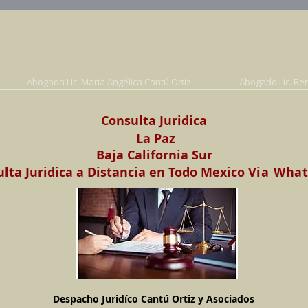
Abogados en Saltillo, Coah. México
Despacho Jurídico Cantú Ortiz y Asociados
erecho de Familia, Familiar, Civil, Mercantil y Pe
Abogada Lic. Maria Angélica Cantú Ortiz
Abogado Lic. Be
Consulta Juridica
La Paz
Baja California Sur
lta Juridica a Distancia en Todo Mexico
Via Wha
Despacho Juridíco Cantú Ortiz y Asociados