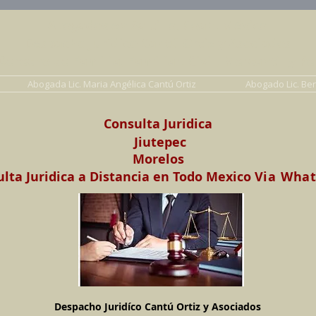
Abogados en Saltillo, Coah. México
Despacho Jurídico Cantú Ortiz y Asociados
erecho de Familia, Familiar, Civil, Mercantil y Pe
Abogada Lic. Maria Angélica Cantú Ortiz
Abogado Lic. Be
Consulta Juridica
Jiutepec
Morelos
lta Juridica a Distancia en Todo Mexico
Via Wha
Despacho Juridíco Cantú Ortiz y Asociados