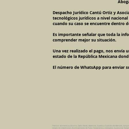
Aboga
Despacho Jurídico Cantú Ortiz y Asoci
tecnológicos jurídicos a nivel naciona
cuando su caso se encuentre dentro d
Es importante señalar que toda la inf
comprender mejor su situación.
Una vez realizado el pago, nos envía 
estado de la República Mexicana dond
El número de WhatsApp para enviar su c
Pension Alimenticia, Divorcio, Daño Moral, Herencias, Guarda y Custodia de Menores, Adopc
Estado de Interdiccion, Nombramiento de Tutor, Testamentos, Intestados, Sucesiones Testame