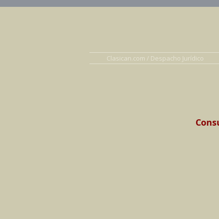
Abogados en D
Clasican.com / Despacho Jurídico
Consu