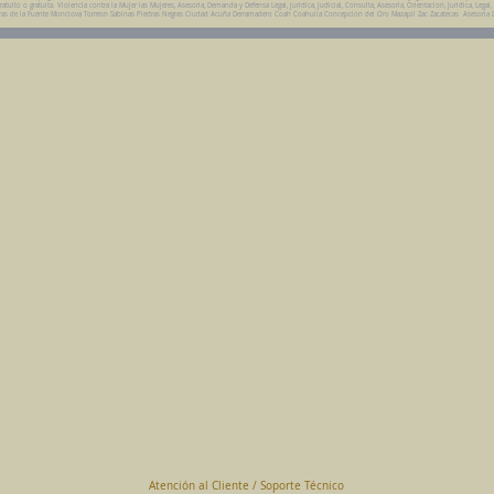
ito o gratuita. Violencia contra la Mujer las Mujeres, Asesoria, Demanda y Defensa Legal, Juridica, Judicial, Consulta, Asesoria, Orientacion, Juridica, Legal,
da Parras de la Fuente Monclova Torreon Sabinas Piedras Negras Ciudad Acuña Derramadero Coah Coahuila Concepcion del Oro Mazapil Zac Zacatecas Asesoria 
Abogados en Saltillo, Coah.
Despacho Jurídico Cantú Ortiz y Asociados
Página Principal
www.clasican.com
Abogada en Saltillo, Coah.
Lic. Maria Angélica Cantú Ortiz
Abogado en Saltillo, Coah.
Lic. Bernardo Cantú Ortiz
Abogados en México
Consulta Jurídica a Distancia
En Todo México Vía WhatsApp
Terminal Virtual
Pagar con Tarjeta de Crédito o Debito
www.clasican.com
Atención al Cliente / Soporte Técnico