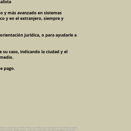
alista
imo y más avanzado en sistemas
co y en el extranjero, siempre y
rientación jurídica, o para ayudarle a
 su caso, indicando la ciudad y el
 medio.
de pago.
amiento, Convenios, Contratos, Patrimonio, Patrimonial, Liquidacion de Sociedad Conyugal,
pacho Juridico. Bufete Juridico. Licenciado, Licenciados, Abogado, Abogados, Familiares,