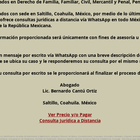
dos en Derecho de Familia, Familiar, Civil, Mercantil y Penal, Pen
ados con sede en Saltillo, Coahuila, México, por medio de lo últ
l ofrece consultas jurídicas a distancia vía WhatsApp en todo Méxi
e la República Mexicana.
ormación proporcionada será únicamente con fines de asesoría u o
un mensaje por escrito vía WhatsApp con una breve descripción de
e se ubica su caso y le responderemos su consulta por el mismo
onsulta por escrito se le proporcionará al finalizar el proceso 
Abogado
Lic. Bernardo Cantú Ortiz
Saltillo, Coahuila. México
Ver Precio y/o Pagar
Consulta Jurídica a Distancia
ion, Rectificacion de Actas de Nacimiento y Matrimonio, Amparos, Divorcio de Mutuo Consentimiento, Incausado, Voluntario, Necesario y Express, Arrend
ntarias, Impugnacion de Testamento, Nulidad de Testamento, Divorcios, Derecho Familiar, Violencia Familiar, Intrafamiliar, Conyugal, Domestica, para, Des