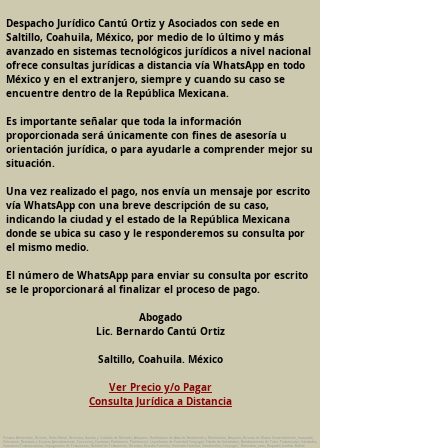
Despacho Jurídico Cantú Ortiz y Asociados con sede en
Saltillo, Coahuila, México, por medio de lo último y más
avanzado en sistemas tecnológicos jurídicos a nivel nacional
ofrece consultas jurídicas a distancia vía WhatsApp en todo
México y en el extranjero, siempre y cuando su caso se
encuentre dentro de la República Mexicana.
Es importante señalar que toda la información
proporcionada será únicamente con fines de asesoría u
orientación jurídica, o para ayudarle a comprender mejor su
situación.
Una vez realizado el pago, nos envía un mensaje por escrito
vía WhatsApp con una breve descripción de su caso,
indicando la ciudad y el estado de la República Mexicana
donde se ubica su caso y le responderemos su consulta por
el mismo medio.
El número de WhatsApp para enviar su consulta por escrito
se le proporcionará al finalizar el proceso de pago.
Abogado
Lic. Bernardo Cantú Ortiz
Saltillo, Coahuila. México
Ver Precio y/o Pagar
Consulta Jurídica a Distancia
Pension Alimenticia, Divorcio, Daño Moral, Herencias, Guarda y Custodia de Menores, Adopcion, Rectificacion de Actas de Nacimiento y Matrimonio, Amparos, Divorcio de Mutuo Consentimiento, Incausado,
Voluntario, Necesario y Express, Arrendamiento, Convenios, Contratos, Patrimonio, Patrimonial, Liquidacion de Sociedad Conyugal, Estado de Interdiccion, Nombramiento de Tutor, Testamentos, Intestados,
Sucesiones Testamentarias, Impugnacion de Testamento, Nulidad de Testamento, Divorcios, Derecho Familiar, Violencia Familiar, Intrafamiliar, Conyugal, Domestica, para, Despacho Juridico. Bufete