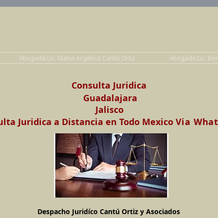
Abogados en Saltillo, Coah. México
Despacho Jurídico Cantú Ortiz y Asociados
erecho de Familia, Familiar, Civil, Mercantil y Pe
Abogada Lic. Maria Angélica Cantú Ortiz
Abogado Lic. Be
Consulta Juridica
Guadalajara
Jalisco
lta Juridica a Distancia en Todo Mexico
Via Wha
Despacho Juridíco Cantú Ortiz y Asociados