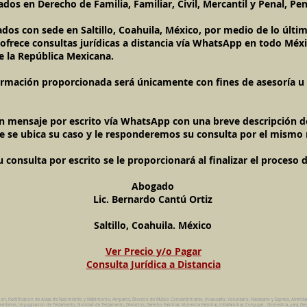
dos en Derecho de Familia, Familiar, Civil, Mercantil y Penal, Pen
ados con sede en Saltillo, Coahuila, México, por medio de lo últ
l ofrece consultas jurídicas a distancia vía WhatsApp en todo Méxi
e la República Mexicana.
ormación proporcionada será únicamente con fines de asesoría u o
un mensaje por escrito vía WhatsApp con una breve descripción de
e se ubica su caso y le responderemos su consulta por el mismo
onsulta por escrito se le proporcionará al finalizar el proceso 
Abogado
Lic. Bernardo Cantú Ortiz
Saltillo, Coahuila. México
Ver Precio y/o Pagar
Consulta Jurídica a Distancia
ion, Rectificacion de Actas de Nacimiento y Matrimonio, Amparos, Divorcio de Mutuo Consentimiento, Incausado, Voluntario, Necesario y Express, Arrend
ntarias, Impugnacion de Testamento, Nulidad de Testamento, Divorcios, Derecho Familiar, Violencia Familiar, Intrafamiliar, Conyugal, Domestica, para, Des