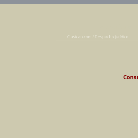
Abogados en D
Clasican.com / Despacho Jurídico
Consu