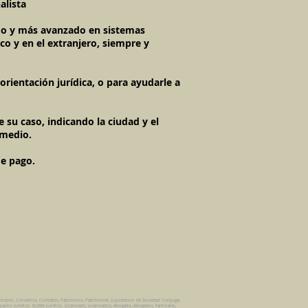
alista
imo y más avanzado en sistemas
co y en el extranjero, siempre y
rientación jurídica, o para ayudarle a
 su caso, indicando la ciudad y el
 medio.
de pago.
amiento, Convenios, Contratos, Patrimonio, Patrimonial, Liquidacion de Sociedad Conyugal,
pacho Juridico. Bufete Juridico. Licenciado, Licenciados, Abogado, Abogados, Familiares,