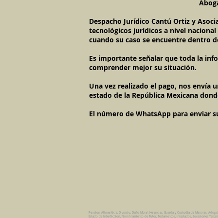
Aboga
Despacho Jurídico Cantú Ortiz y Asoci
tecnológicos jurídicos a nivel naciona
cuando su caso se encuentre dentro d
Es importante señalar que toda la inf
comprender mejor su situación.
Una vez realizado el pago, nos envía 
estado de la República Mexicana dond
El número de WhatsApp para enviar su c
Pension Alimenticia, Divorcio, Daño Moral, Herencias, Guarda y Custodia de Menores, Adopc
Estado de Interdiccion, Nombramiento de Tutor, Testamentos, Intestados, Sucesiones Testame