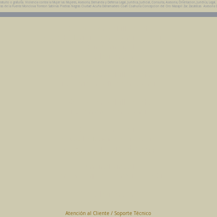
ito o gratuita. Violencia contra la Mujer las Mujeres, Asesoria, Demanda y Defensa Legal, Juridica, Judicial, Consulta, Asesoria, Orientacion, Juridica, Legal,
da Parras de la Fuente Monclova Torreon Sabinas Piedras Negras Ciudad Acuña Derramadero Coah Coahuila Concepcion del Oro Mazapil Zac Zacatecas Asesoria 
Abogados en Saltillo, Coah.
Despacho Jurídico Cantú Ortiz y Asociados
Página Principal
www.clasican.com
Abogada en Saltillo, Coah.
Lic. Maria Angélica Cantú Ortiz
Abogado en Saltillo, Coah.
Lic. Bernardo Cantú Ortiz
Abogados en México
Consulta Jurídica a Distancia
En Todo México Vía WhatsApp
Terminal Virtual
Pagar con Tarjeta de Crédito o Debito
www.clasican.com
Atención al Cliente / Soporte Técnico