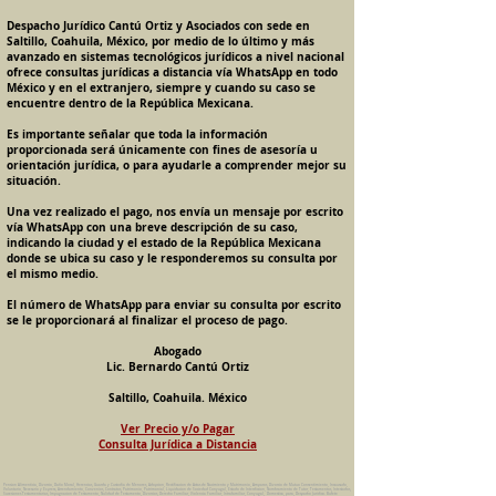
Despacho Jurídico Cantú Ortiz y Asociados con sede en
Saltillo, Coahuila, México, por medio de lo último y más
avanzado en sistemas tecnológicos jurídicos a nivel nacional
ofrece consultas jurídicas a distancia vía WhatsApp en todo
México y en el extranjero, siempre y cuando su caso se
encuentre dentro de la República Mexicana.
Es importante señalar que toda la información
proporcionada será únicamente con fines de asesoría u
orientación jurídica, o para ayudarle a comprender mejor su
situación.
Una vez realizado el pago, nos envía un mensaje por escrito
vía WhatsApp con una breve descripción de su caso,
indicando la ciudad y el estado de la República Mexicana
donde se ubica su caso y le responderemos su consulta por
el mismo medio.
El número de WhatsApp para enviar su consulta por escrito
se le proporcionará al finalizar el proceso de pago.
Abogado
Lic. Bernardo Cantú Ortiz
Saltillo, Coahuila. México
Ver Precio y/o Pagar
Consulta Jurídica a Distancia
Pension Alimenticia, Divorcio, Daño Moral, Herencias, Guarda y Custodia de Menores, Adopcion, Rectificacion de Actas de Nacimiento y Matrimonio, Amparos, Divorcio de Mutuo Consentimiento, Incausado,
Voluntario, Necesario y Express, Arrendamiento, Convenios, Contratos, Patrimonio, Patrimonial, Liquidacion de Sociedad Conyugal, Estado de Interdiccion, Nombramiento de Tutor, Testamentos, Intestados,
Sucesiones Testamentarias, Impugnacion de Testamento, Nulidad de Testamento, Divorcios, Derecho Familiar, Violencia Familiar, Intrafamiliar, Conyugal, Domestica, para, Despacho Juridico. Bufete