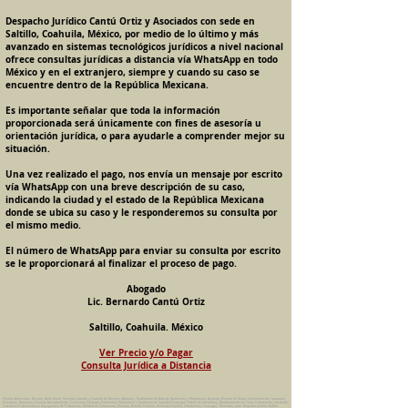
Despacho Jurídico Cantú Ortiz y Asociados con sede en
Saltillo, Coahuila, México, por medio de lo último y más
avanzado en sistemas tecnológicos jurídicos a nivel nacional
ofrece consultas jurídicas a distancia vía WhatsApp en todo
México y en el extranjero, siempre y cuando su caso se
encuentre dentro de la República Mexicana.
Es importante señalar que toda la información
proporcionada será únicamente con fines de asesoría u
orientación jurídica, o para ayudarle a comprender mejor su
situación.
Una vez realizado el pago, nos envía un mensaje por escrito
vía WhatsApp con una breve descripción de su caso,
indicando la ciudad y el estado de la República Mexicana
donde se ubica su caso y le responderemos su consulta por
el mismo medio.
El número de WhatsApp para enviar su consulta por escrito
se le proporcionará al finalizar el proceso de pago.
Abogado
Lic. Bernardo Cantú Ortiz
Saltillo, Coahuila. México
Ver Precio y/o Pagar
Consulta Jurídica a Distancia
Pension Alimenticia, Divorcio, Daño Moral, Herencias, Guarda y Custodia de Menores, Adopcion, Rectificacion de Actas de Nacimiento y Matrimonio, Amparos, Divorcio de Mutuo Consentimiento, Incausado,
Voluntario, Necesario y Express, Arrendamiento, Convenios, Contratos, Patrimonio, Patrimonial, Liquidacion de Sociedad Conyugal, Estado de Interdiccion, Nombramiento de Tutor, Testamentos, Intestados,
Sucesiones Testamentarias, Impugnacion de Testamento, Nulidad de Testamento, Divorcios, Derecho Familiar, Violencia Familiar, Intrafamiliar, Conyugal, Domestica, para, Despacho Juridico. Bufete