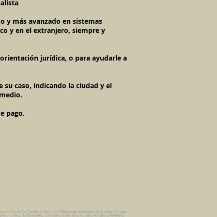
alista
imo y más avanzado en sistemas
co y en el extranjero, siempre y
rientación jurídica, o para ayudarle a
 su caso, indicando la ciudad y el
 medio.
de pago.
amiento, Convenios, Contratos, Patrimonio, Patrimonial, Liquidacion de Sociedad Conyugal,
pacho Juridico. Bufete Juridico. Licenciado, Licenciados, Abogado, Abogados, Familiares,