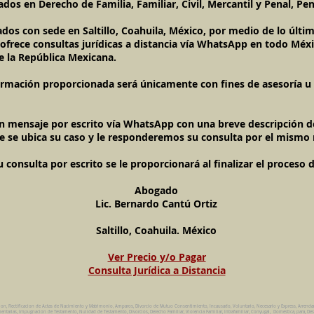
dos en Derecho de Familia, Familiar, Civil, Mercantil y Penal, Pen
ados con sede en Saltillo, Coahuila, México, por medio de lo últ
l ofrece consultas jurídicas a distancia vía WhatsApp en todo Méxi
e la República Mexicana.
ormación proporcionada será únicamente con fines de asesoría u o
un mensaje por escrito vía WhatsApp con una breve descripción de
e se ubica su caso y le responderemos su consulta por el mismo
onsulta por escrito se le proporcionará al finalizar el proceso 
Abogado
Lic. Bernardo Cantú Ortiz
Saltillo, Coahuila. México
Ver Precio y/o Pagar
Consulta Jurídica a Distancia
ion, Rectificacion de Actas de Nacimiento y Matrimonio, Amparos, Divorcio de Mutuo Consentimiento, Incausado, Voluntario, Necesario y Express, Arrend
ntarias, Impugnacion de Testamento, Nulidad de Testamento, Divorcios, Derecho Familiar, Violencia Familiar, Intrafamiliar, Conyugal, Domestica, para, Des