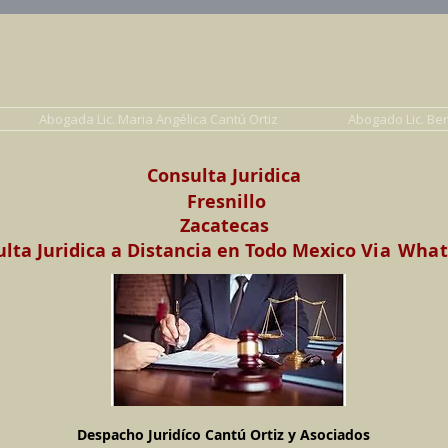
Abogados en Saltillo, Coah. México
Despacho Jurídico Cantú Ortiz y Asociados
erecho de Familia, Familiar, Civil, Mercantil y Pe
Abogada Lic. Maria Angélica Cantú Ortiz
Abogado Lic. Be
Consulta Juridica
Fresnillo
Zacatecas
lta Juridica a Distancia en Todo Mexico
Via Wha
Despacho Juridíco Cantú Ortiz y Asociados