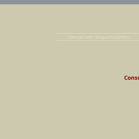
Abogados en D
Clasican.com / Despacho Jurídico
Consu