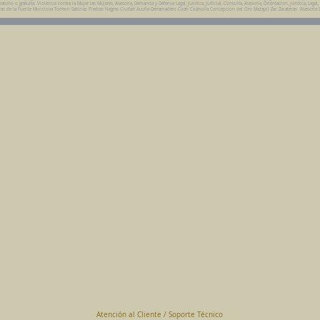
ito o gratuita. Violencia contra la Mujer las Mujeres, Asesoria, Demanda y Defensa Legal, Juridica, Judicial, Consulta, Asesoria, Orientacion, Juridica, Legal,
da Parras de la Fuente Monclova Torreon Sabinas Piedras Negras Ciudad Acuña Derramadero Coah Coahuila Concepcion del Oro Mazapil Zac Zacatecas Asesoria 
Abogados en Saltillo, Coah.
Despacho Jurídico Cantú Ortiz y Asociados
Página Principal
www.clasican.com
Abogada en Saltillo, Coah.
Lic. Maria Angélica Cantú Ortiz
Abogado en Saltillo, Coah.
Lic. Bernardo Cantú Ortiz
Abogados en México
Consulta Jurídica a Distancia
En Todo México Vía WhatsApp
Terminal Virtual
Pagar con Tarjeta de Crédito o Debito
www.clasican.com
Atención al Cliente / Soporte Técnico