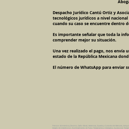
Aboga
Despacho Jurídico Cantú Ortiz y Asoci
tecnológicos jurídicos a nivel naciona
cuando su caso se encuentre dentro d
Es importante señalar que toda la inf
comprender mejor su situación.
Una vez realizado el pago, nos envía 
estado de la República Mexicana dond
El número de WhatsApp para enviar su c
Pension Alimenticia, Divorcio, Daño Moral, Herencias, Guarda y Custodia de Menores, Adopc
Estado de Interdiccion, Nombramiento de Tutor, Testamentos, Intestados, Sucesiones Testame