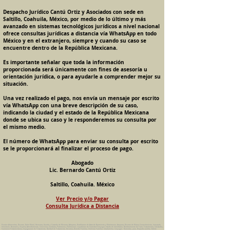
Despacho Jurídico Cantú Ortiz y Asociados con sede en
Saltillo, Coahuila, México, por medio de lo último y más
avanzado en sistemas tecnológicos jurídicos a nivel nacional
ofrece consultas jurídicas a distancia vía WhatsApp en todo
México y en el extranjero, siempre y cuando su caso se
encuentre dentro de la República Mexicana.
Es importante señalar que toda la información
proporcionada será únicamente con fines de asesoría u
orientación jurídica, o para ayudarle a comprender mejor su
situación.
Una vez realizado el pago, nos envía un mensaje por escrito
vía WhatsApp con una breve descripción de su caso,
indicando la ciudad y el estado de la República Mexicana
donde se ubica su caso y le responderemos su consulta por
el mismo medio.
El número de WhatsApp para enviar su consulta por escrito
se le proporcionará al finalizar el proceso de pago.
Abogado
Lic. Bernardo Cantú Ortiz
Saltillo, Coahuila. México
Ver Precio y/o Pagar
Consulta Jurídica a Distancia
Pension Alimenticia, Divorcio, Daño Moral, Herencias, Guarda y Custodia de Menores, Adopcion, Rectificacion de Actas de Nacimiento y Matrimonio, Amparos, Divorcio de Mutuo Consentimiento, Incausado,
Voluntario, Necesario y Express, Arrendamiento, Convenios, Contratos, Patrimonio, Patrimonial, Liquidacion de Sociedad Conyugal, Estado de Interdiccion, Nombramiento de Tutor, Testamentos, Intestados,
Sucesiones Testamentarias, Impugnacion de Testamento, Nulidad de Testamento, Divorcios, Derecho Familiar, Violencia Familiar, Intrafamiliar, Conyugal, Domestica, para, Despacho Juridico. Bufete