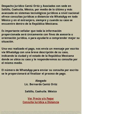
Despacho Jurídico Cantú Ortiz y Asociados con sede en
Saltillo, Coahuila, México, por medio de lo último y más
avanzado en sistemas tecnológicos jurídicos a nivel nacional
ofrece consultas jurídicas a distancia vía WhatsApp en todo
México y en el extranjero, siempre y cuando su caso se
encuentre dentro de la República Mexicana.
Es importante señalar que toda la información
proporcionada será únicamente con fines de asesoría u
orientación jurídica, o para ayudarle a comprender mejor su
situación.
Una vez realizado el pago, nos envía un mensaje por escrito
vía WhatsApp con una breve descripción de su caso,
indicando la ciudad y el estado de la República Mexicana
donde se ubica su caso y le responderemos su consulta por
el mismo medio.
El número de WhatsApp para enviar su consulta por escrito
se le proporcionará al finalizar el proceso de pago.
Abogado
Lic. Bernardo Cantú Ortiz
Saltillo, Coahuila. México
Ver Precio y/o Pagar
Consulta Jurídica a Distancia
Pension Alimenticia, Divorcio, Daño Moral, Herencias, Guarda y Custodia de Menores, Adopcion, Rectificacion de Actas de Nacimiento y Matrimonio, Amparos, Divorcio de Mutuo Consentimiento, Incausado,
Voluntario, Necesario y Express, Arrendamiento, Convenios, Contratos, Patrimonio, Patrimonial, Liquidacion de Sociedad Conyugal, Estado de Interdiccion, Nombramiento de Tutor, Testamentos, Intestados,
Sucesiones Testamentarias, Impugnacion de Testamento, Nulidad de Testamento, Divorcios, Derecho Familiar, Violencia Familiar, Intrafamiliar, Conyugal, Domestica, para, Despacho Juridico. Bufete