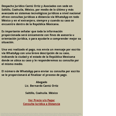
Despacho Jurídico Cantú Ortiz y Asociados con sede en
Saltillo, Coahuila, México, por medio de lo último y más
avanzado en sistemas tecnológicos jurídicos a nivel nacional
ofrece consultas jurídicas a distancia vía WhatsApp en todo
México y en el extranjero, siempre y cuando su caso se
encuentre dentro de la República Mexicana.
Es importante señalar que toda la información
proporcionada será únicamente con fines de asesoría u
orientación jurídica, o para ayudarle a comprender mejor su
situación.
Una vez realizado el pago, nos envía un mensaje por escrito
vía WhatsApp con una breve descripción de su caso,
indicando la ciudad y el estado de la República Mexicana
donde se ubica su caso y le responderemos su consulta por
el mismo medio.
El número de WhatsApp para enviar su consulta por escrito
se le proporcionará al finalizar el proceso de pago.
Abogado
Lic. Bernardo Cantú Ortiz
Saltillo, Coahuila. México
Ver Precio y/o Pagar
Consulta Jurídica a Distancia
Pension Alimenticia, Divorcio, Daño Moral, Herencias, Guarda y Custodia de Menores, Adopcion, Rectificacion de Actas de Nacimiento y Matrimonio, Amparos, Divorcio de Mutuo Consentimiento, Incausado,
Voluntario, Necesario y Express, Arrendamiento, Convenios, Contratos, Patrimonio, Patrimonial, Liquidacion de Sociedad Conyugal, Estado de Interdiccion, Nombramiento de Tutor, Testamentos, Intestados,
Sucesiones Testamentarias, Impugnacion de Testamento, Nulidad de Testamento, Divorcios, Derecho Familiar, Violencia Familiar, Intrafamiliar, Conyugal, Domestica, para, Despacho Juridico. Bufete