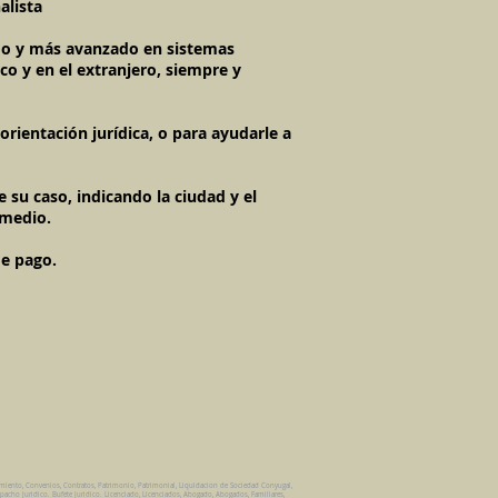
alista
imo y más avanzado en sistemas
co y en el extranjero, siempre y
rientación jurídica, o para ayudarle a
 su caso, indicando la ciudad y el
 medio.
de pago.
amiento, Convenios, Contratos, Patrimonio, Patrimonial, Liquidacion de Sociedad Conyugal,
pacho Juridico. Bufete Juridico. Licenciado, Licenciados, Abogado, Abogados, Familiares,