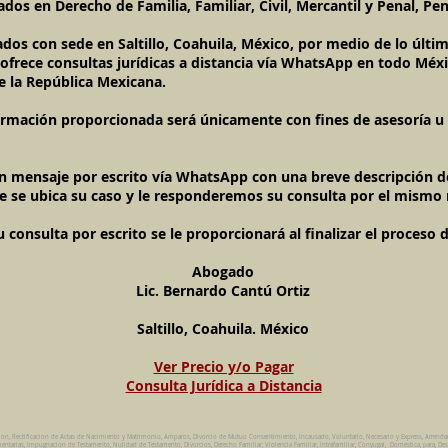
dos en Derecho de Familia, Familiar, Civil, Mercantil y Penal, Pen
ados con sede en Saltillo, Coahuila, México, por medio de lo últ
l ofrece consultas jurídicas a distancia vía WhatsApp en todo Méxi
e la República Mexicana.
ormación proporcionada será únicamente con fines de asesoría u o
un mensaje por escrito vía WhatsApp con una breve descripción de
e se ubica su caso y le responderemos su consulta por el mismo
onsulta por escrito se le proporcionará al finalizar el proceso 
Abogado
Lic. Bernardo Cantú Ortiz
Saltillo, Coahuila. México
Ver Precio y/o Pagar
Consulta Jurídica a Distancia
ion, Rectificacion de Actas de Nacimiento y Matrimonio, Amparos, Divorcio de Mutuo Consentimiento, Incausado, Voluntario, Necesario y Express, Arrend
ntarias, Impugnacion de Testamento, Nulidad de Testamento, Divorcios, Derecho Familiar, Violencia Familiar, Intrafamiliar, Conyugal, Domestica, para, Des