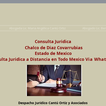
Abogados en Saltillo, Coah. México
Despacho Jurídico Cantú Ortiz y Asociados
erecho de Familia, Familiar, Civil, Mercantil y Pe
Abogada Lic. Maria Angélica Cantú Ortiz
Abogado Lic. Be
Consulta Juridica
Chalco de Diaz Covarrubias
Estado de Mexico
lta Juridica a Distancia en Todo Mexico
Via Wha
Despacho Juridíco Cantú Ortiz y Asociados