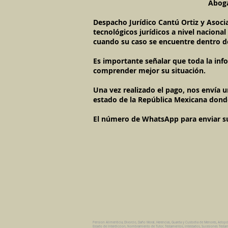
Aboga
Despacho Jurídico Cantú Ortiz y Asoci
tecnológicos jurídicos a nivel naciona
cuando su caso se encuentre dentro d
Es importante señalar que toda la inf
comprender mejor su situación.
Una vez realizado el pago, nos envía 
estado de la República Mexicana dond
El número de WhatsApp para enviar su c
Pension Alimenticia, Divorcio, Daño Moral, Herencias, Guarda y Custodia de Menores, Adopc
Estado de Interdiccion, Nombramiento de Tutor, Testamentos, Intestados, Sucesiones Testame