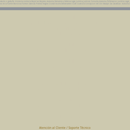
ito o gratuita. Violencia contra la Mujer las Mujeres, Asesoria, Demanda y Defensa Legal, Juridica, Judicial, Consulta, Asesoria, Orientacion, Juridica, Legal,
da Parras de la Fuente Monclova Torreon Sabinas Piedras Negras Ciudad Acuña Derramadero Coah Coahuila Concepcion del Oro Mazapil Zac Zacatecas Asesoria 
Abogados en Saltillo, Coah.
Despacho Jurídico Cantú Ortiz y Asociados
Página Principal
www.clasican.com
Abogada en Saltillo, Coah.
Lic. Maria Angélica Cantú Ortiz
Abogado en Saltillo, Coah.
Lic. Bernardo Cantú Ortiz
Abogados en México
Consulta Jurídica a Distancia
En Todo México Vía WhatsApp
Terminal Virtual
Pagar con Tarjeta de Crédito o Debito
www.clasican.com
Atención al Cliente / Soporte Técnico