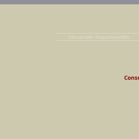
Abogados en D
Clasican.com / Despacho Jurídico
Consu