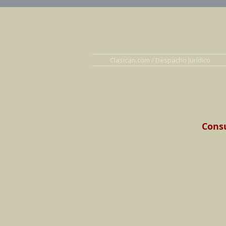
Abogados en D
Clasican.com / Despacho Jurídico
Consu