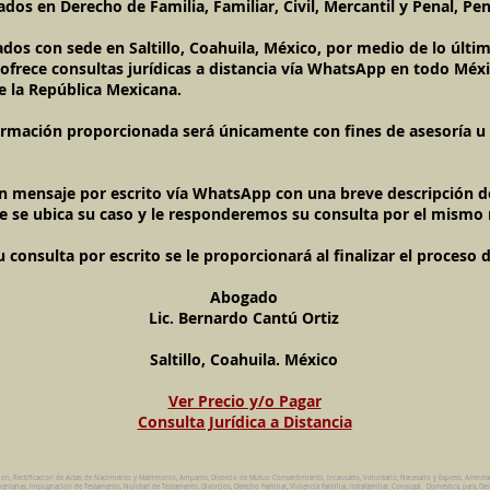
dos en Derecho de Familia, Familiar, Civil, Mercantil y Penal, Pen
ados con sede en Saltillo, Coahuila, México, por medio de lo últ
l ofrece consultas jurídicas a distancia vía WhatsApp en todo Méxi
e la República Mexicana.
ormación proporcionada será únicamente con fines de asesoría u o
un mensaje por escrito vía WhatsApp con una breve descripción de
e se ubica su caso y le responderemos su consulta por el mismo
onsulta por escrito se le proporcionará al finalizar el proceso 
Abogado
Lic. Bernardo Cantú Ortiz
Saltillo, Coahuila. México
Ver Precio y/o Pagar
Consulta Jurídica a Distancia
ion, Rectificacion de Actas de Nacimiento y Matrimonio, Amparos, Divorcio de Mutuo Consentimiento, Incausado, Voluntario, Necesario y Express, Arrend
ntarias, Impugnacion de Testamento, Nulidad de Testamento, Divorcios, Derecho Familiar, Violencia Familiar, Intrafamiliar, Conyugal, Domestica, para, Des