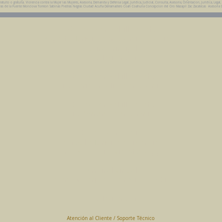
ito o gratuita. Violencia contra la Mujer las Mujeres, Asesoria, Demanda y Defensa Legal, Juridica, Judicial, Consulta, Asesoria, Orientacion, Juridica, Legal,
da Parras de la Fuente Monclova Torreon Sabinas Piedras Negras Ciudad Acuña Derramadero Coah Coahuila Concepcion del Oro Mazapil Zac Zacatecas Asesoria 
Abogados en Saltillo, Coah.
Despacho Jurídico Cantú Ortiz y Asociados
Página Principal
www.clasican.com
Abogada en Saltillo, Coah.
Lic. Maria Angélica Cantú Ortiz
Abogado en Saltillo, Coah.
Lic. Bernardo Cantú Ortiz
Abogados en México
Consulta Jurídica a Distancia
En Todo México Vía WhatsApp
Terminal Virtual
Pagar con Tarjeta de Crédito o Debito
www.clasican.com
Atención al Cliente / Soporte Técnico