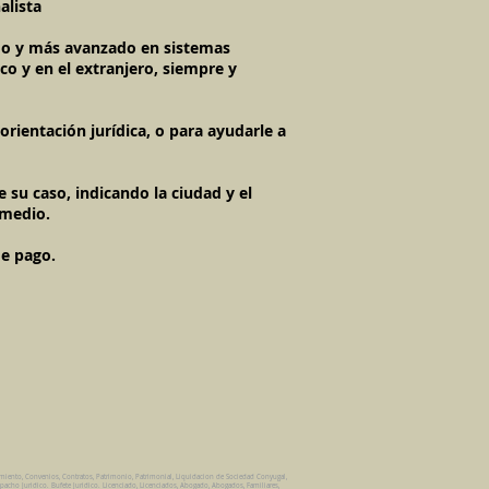
alista
imo y más avanzado en sistemas
co y en el extranjero, siempre y
rientación jurídica, o para ayudarle a
 su caso, indicando la ciudad y el
 medio.
de pago.
amiento, Convenios, Contratos, Patrimonio, Patrimonial, Liquidacion de Sociedad Conyugal,
pacho Juridico. Bufete Juridico. Licenciado, Licenciados, Abogado, Abogados, Familiares,