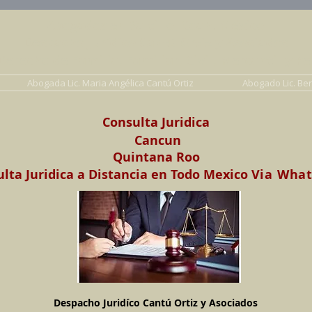
Abogados en Saltillo, Coah. México
Despacho Jurídico Cantú Ortiz y Asociados
erecho de Familia, Familiar, Civil, Mercantil y Pe
Abogada Lic. Maria Angélica Cantú Ortiz
Abogado Lic. Be
Consulta Juridica
Cancun
Quintana Roo
lta Juridica a Distancia en Todo Mexico
Via Wha
Despacho Juridíco Cantú Ortiz y Asociados