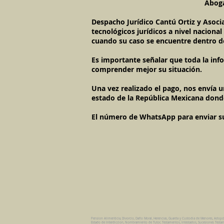
Aboga
Despacho Jurídico Cantú Ortiz y Asoci
tecnológicos jurídicos a nivel naciona
cuando su caso se encuentre dentro d
Es importante señalar que toda la inf
comprender mejor su situación.
Una vez realizado el pago, nos envía 
estado de la República Mexicana dond
El número de WhatsApp para enviar su c
Pension Alimenticia, Divorcio, Daño Moral, Herencias, Guarda y Custodia de Menores, Adopc
Estado de Interdiccion, Nombramiento de Tutor, Testamentos, Intestados, Sucesiones Testame