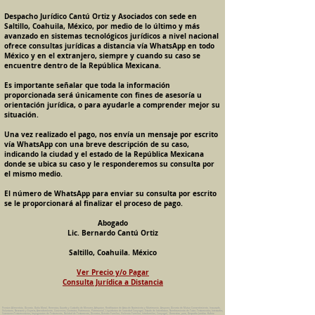
Despacho Jurídico Cantú Ortiz y Asociados con sede en
Saltillo, Coahuila, México, por medio de lo último y más
avanzado en sistemas tecnológicos jurídicos a nivel nacional
ofrece consultas jurídicas a distancia vía WhatsApp en todo
México y en el extranjero, siempre y cuando su caso se
encuentre dentro de la República Mexicana.
Es importante señalar que toda la información
proporcionada será únicamente con fines de asesoría u
orientación jurídica, o para ayudarle a comprender mejor su
situación.
Una vez realizado el pago, nos envía un mensaje por escrito
vía WhatsApp con una breve descripción de su caso,
indicando la ciudad y el estado de la República Mexicana
donde se ubica su caso y le responderemos su consulta por
el mismo medio.
El número de WhatsApp para enviar su consulta por escrito
se le proporcionará al finalizar el proceso de pago.
Abogado
Lic. Bernardo Cantú Ortiz
Saltillo, Coahuila. México
Ver Precio y/o Pagar
Consulta Jurídica a Distancia
Pension Alimenticia, Divorcio, Daño Moral, Herencias, Guarda y Custodia de Menores, Adopcion, Rectificacion de Actas de Nacimiento y Matrimonio, Amparos, Divorcio de Mutuo Consentimiento, Incausado,
Voluntario, Necesario y Express, Arrendamiento, Convenios, Contratos, Patrimonio, Patrimonial, Liquidacion de Sociedad Conyugal, Estado de Interdiccion, Nombramiento de Tutor, Testamentos, Intestados,
Sucesiones Testamentarias, Impugnacion de Testamento, Nulidad de Testamento, Divorcios, Derecho Familiar, Violencia Familiar, Intrafamiliar, Conyugal, Domestica, para, Despacho Juridico. Bufete