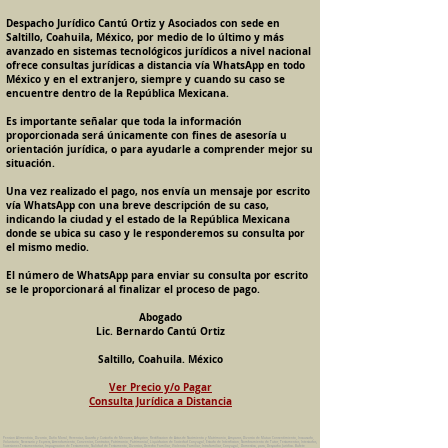
Despacho Jurídico Cantú Ortiz y Asociados con sede en
Saltillo, Coahuila, México, por medio de lo último y más
avanzado en sistemas tecnológicos jurídicos a nivel nacional
ofrece consultas jurídicas a distancia vía WhatsApp en todo
México y en el extranjero, siempre y cuando su caso se
encuentre dentro de la República Mexicana.
Es importante señalar que toda la información
proporcionada será únicamente con fines de asesoría u
orientación jurídica, o para ayudarle a comprender mejor su
situación.
Una vez realizado el pago, nos envía un mensaje por escrito
vía WhatsApp con una breve descripción de su caso,
indicando la ciudad y el estado de la República Mexicana
donde se ubica su caso y le responderemos su consulta por
el mismo medio.
El número de WhatsApp para enviar su consulta por escrito
se le proporcionará al finalizar el proceso de pago.
Abogado
Lic. Bernardo Cantú Ortiz
Saltillo, Coahuila. México
Ver Precio y/o Pagar
Consulta Jurídica a Distancia
Pension Alimenticia, Divorcio, Daño Moral, Herencias, Guarda y Custodia de Menores, Adopcion, Rectificacion de Actas de Nacimiento y Matrimonio, Amparos, Divorcio de Mutuo Consentimiento, Incausado,
Voluntario, Necesario y Express, Arrendamiento, Convenios, Contratos, Patrimonio, Patrimonial, Liquidacion de Sociedad Conyugal, Estado de Interdiccion, Nombramiento de Tutor, Testamentos, Intestados,
Sucesiones Testamentarias, Impugnacion de Testamento, Nulidad de Testamento, Divorcios, Derecho Familiar, Violencia Familiar, Intrafamiliar, Conyugal, Domestica, para, Despacho Juridico. Bufete