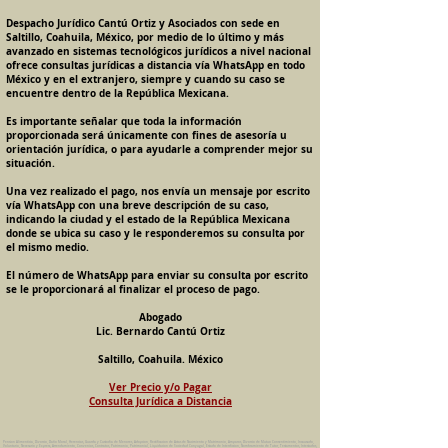
Despacho Jurídico Cantú Ortiz y Asociados con sede en
Saltillo, Coahuila, México, por medio de lo último y más
avanzado en sistemas tecnológicos jurídicos a nivel nacional
ofrece consultas jurídicas a distancia vía WhatsApp en todo
México y en el extranjero, siempre y cuando su caso se
encuentre dentro de la República Mexicana.
Es importante señalar que toda la información
proporcionada será únicamente con fines de asesoría u
orientación jurídica, o para ayudarle a comprender mejor su
situación.
Una vez realizado el pago, nos envía un mensaje por escrito
vía WhatsApp con una breve descripción de su caso,
indicando la ciudad y el estado de la República Mexicana
donde se ubica su caso y le responderemos su consulta por
el mismo medio.
El número de WhatsApp para enviar su consulta por escrito
se le proporcionará al finalizar el proceso de pago.
Abogado
Lic. Bernardo Cantú Ortiz
Saltillo, Coahuila. México
Ver Precio y/o Pagar
Consulta Jurídica a Distancia
Pension Alimenticia, Divorcio, Daño Moral, Herencias, Guarda y Custodia de Menores, Adopcion, Rectificacion de Actas de Nacimiento y Matrimonio, Amparos, Divorcio de Mutuo Consentimiento, Incausado,
Voluntario, Necesario y Express, Arrendamiento, Convenios, Contratos, Patrimonio, Patrimonial, Liquidacion de Sociedad Conyugal, Estado de Interdiccion, Nombramiento de Tutor, Testamentos, Intestados,