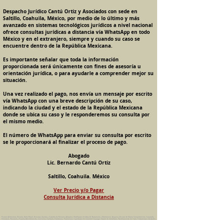
Despacho Jurídico Cantú Ortiz y Asociados con sede en
Saltillo, Coahuila, México, por medio de lo último y más
avanzado en sistemas tecnológicos jurídicos a nivel nacional
ofrece consultas jurídicas a distancia vía WhatsApp en todo
México y en el extranjero, siempre y cuando su caso se
encuentre dentro de la República Mexicana.
Es importante señalar que toda la información
proporcionada será únicamente con fines de asesoría u
orientación jurídica, o para ayudarle a comprender mejor su
situación.
Una vez realizado el pago, nos envía un mensaje por escrito
vía WhatsApp con una breve descripción de su caso,
indicando la ciudad y el estado de la República Mexicana
donde se ubica su caso y le responderemos su consulta por
el mismo medio.
El número de WhatsApp para enviar su consulta por escrito
se le proporcionará al finalizar el proceso de pago.
Abogado
Lic. Bernardo Cantú Ortiz
Saltillo, Coahuila. México
Ver Precio y/o Pagar
Consulta Jurídica a Distancia
Pension Alimenticia, Divorcio, Daño Moral, Herencias, Guarda y Custodia de Menores, Adopcion, Rectificacion de Actas de Nacimiento y Matrimonio, Amparos, Divorcio de Mutuo Consentimiento, Incausado,
Voluntario, Necesario y Express, Arrendamiento, Convenios, Contratos, Patrimonio, Patrimonial, Liquidacion de Sociedad Conyugal, Estado de Interdiccion, Nombramiento de Tutor, Testamentos, Intestados,